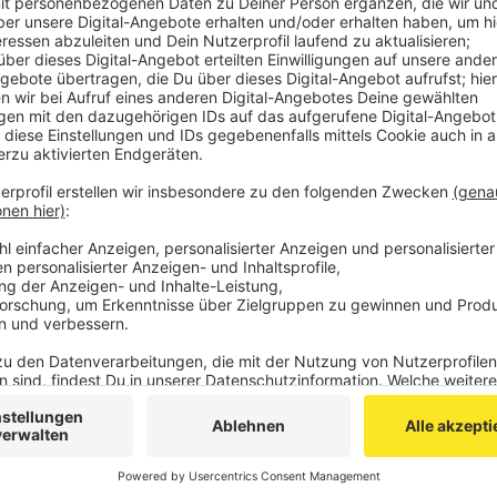
umgekippt - und zwar in der Verbindung von der A4 
A44 Richtung Mönchengladbach.
Bei dem Unfall ist der Fahrer im Führerhaus unter d
Aachener Feuerwehr hat ihn befreien müssen.
Er ist schwer verletzt in die Uniklinik gebracht worde
Der LKW hatte Sand und Lehm geladen, er muss dur
werden.
Während der Rettungs- und Bergungsarbeiten ist der
gesperrt worden, die Sperrung hat bis etwa 17:45 Uh
Die Ermittlungen zur Unfallursache dauern an.
Anzeige