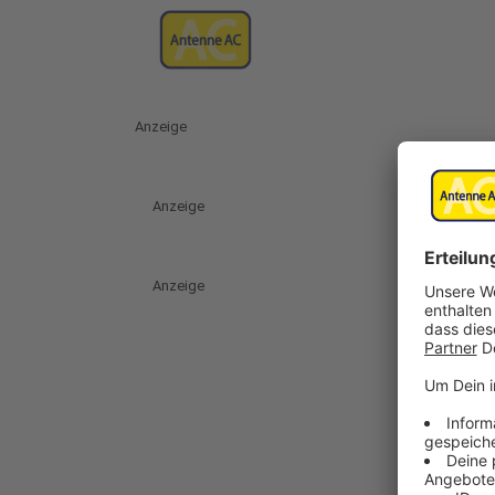
Anzeige
Anzeige
Anzeige