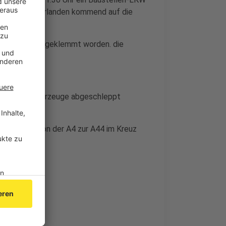
aus den Niederlanden kommend auf die
em Lenkrad eingeklemmt worden. die
n.
ch Spezialfahrzeuge abgeschleppt
 Übergang von der A4 zur A44 im Kreuz
r gedauert.