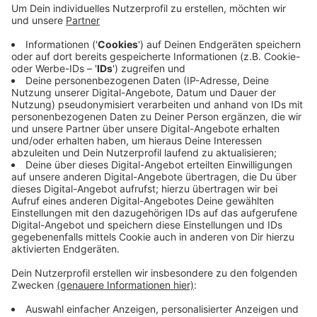
gefahren ist.
Die Polizei vermutet einen medizinischen Notfall
als Grund für dafür, dass der Mann die Kontrolle
über seinen LKW verlor.
Demnach sollen die Unfallfolgen nicht für den Tod
des 41-Jährigen verantwortlich gewesen sein.
Veröffentlicht:
Dienstag, 30.07.2019 07:40
Anzeige
Anzeige