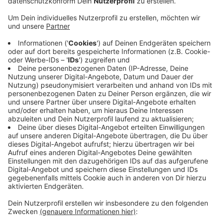
Donnerstagabend ist auf der A4 Richtung Köln
zwischen Weisweiler und Langerwehe ein LKW
umgekippt. Der Fahrer des LKWs wurde schwer
verletzt. An der Anschlussstelle Langerwehe kippte
laut Polizei gegen 22:10 Uhr der mit Bier beladene
LKW durch einen Fahrfehler und ohne
Fremdbeteiligung um. In Langerwehe wird bis
Freitagabend voraussichtlich keine Abfahrt von der A4
möglich sein. Zudem stehen auf der A4 in diesem
Bereich nur zwei von drei Spuren zur Verfügung.
Anzeige
©
blaulichtdoku_ac
Anzeige