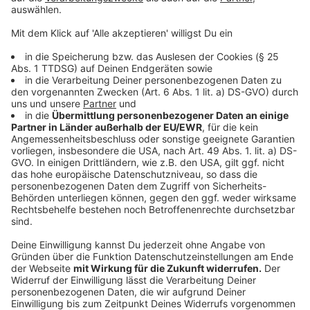
Leony trat im Kölner Carlswerk Victoria mit ihrer Tour "Oldschoo
©
RADIO NRW / Thorben Stange