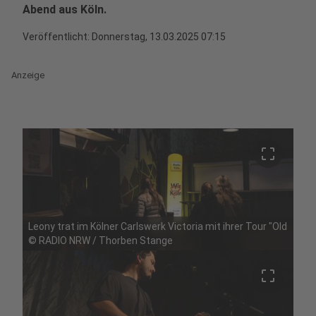
Abend aus Köln.
Veröffentlicht:
Donnerstag, 13.03.2025 07:15
Anzeige
crop_free
Leony trat im Kölner Carlswerk Victoria mit ihrer Tour "Oldschoo
©
RADIO NRW / Thorben Stange
crop_free