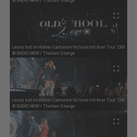
©
RADIO NRW / Thorben Stange
crop_free
Leony trat im Kölner Carlswerk Victoria mit ihrer Tour "Oldschoo
©
RADIO NRW / Thorben Stange
crop_free
Leony trat im Kölner Carlswerk Victoria mit ihrer Tour "Oldschoo
©
RADIO NRW / Thorben Stange
crop_free