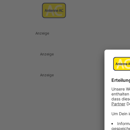
Anzeige
Anzeige
Anzeige