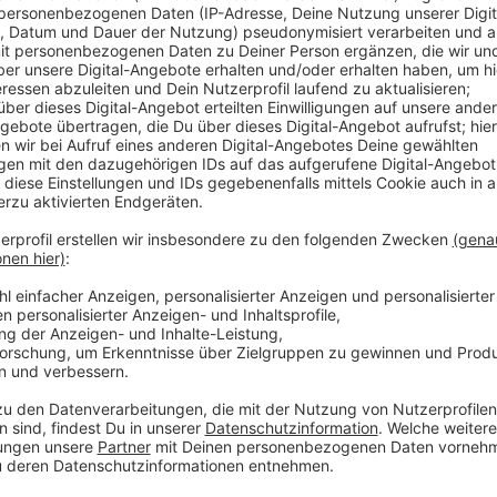
Nachdem es in der letzten Zeit musikalisch ungewöhnl
sich nun in neuer Stärke mit den Antworten zurück. 
tanzbaren Selfcare-Ohrwurm "What I Want" transport
Vorboten aus ihrem nächsten Album vorlegt! Ab sofor
Anzeige
Wir benötigen Ihre Z
den YouTube Video
laden!
Wir verwenden einen S
Drittanbieters, um V
einzubetten. Dieser Servi
Ihren Aktivitäten sammeln.
die Details durch und s