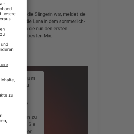
ich still um die Sängerin war, meldet sie
Erkenntnisse, die Lena in dem sommerlich-
iert, mit dem sie nun den ersten
t bei uns im besten Mix.
ustimmung, um
-Service zu
ervice eines
ideoinhalte
ce kann Daten zu
 Bitte lesen Sie
timmen Sie der