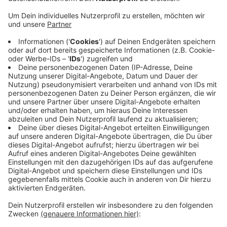
Berufserkennungstool, in dem mehr als 100.000
Ausbildungsplatzangebote zur Verfügung stehen.
Auch Arbeitgeber, Lehrkräfte und Eltern finden
hier wichtige Hinweise für die Ausbildung der
Kinder. Die Seite wird laufend aktualisiert.
Allein im März waren im Bezirk der Arbeitsagentur
Aachen-Düren noch 3.100 Jugendliche ohne
Ausbildungsstelle.
Die neue Seite der Agentur für Arbeit findet ihr
HIER
.
Veröffentlicht:
Freitag, 23.04.2021 14:37
Anzeige