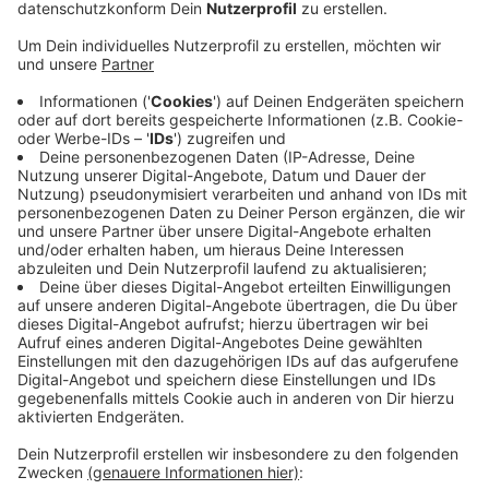
lebensgefährlich verletzt worden.
In der Aachener Innenstadt ist am Samstagabend ein
57-jährige Pedelecfahrerin am Hansemannplatz von
einem Autofahrer vermutlich übersehen und deswegen
angefahren worden.
In Simmerath ist auch am Samstagabend ein 47-
jähriger Motorradfahrer aus Maastricht auf der Hahner
Straße von der Fahrbahn abgekommen und hat einen
Leitpfosten touchiert, bevor er dann in ein Waldstück
stürzte.
Beide wurden in Krankenhäuser gebracht.
Weitere Infos zu den Unfällen findet Ihr
HIER
(Pedelecfahrerin in Aachen)
und
HIER (Motorradfahrer
in Simmerath)
.
Anzeige