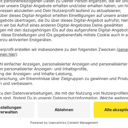
Laubbeseitigung auch um kaputte Bänke, Geräte 
komplette Torräume eines Kunstrasenplatzes.
Veröffentlicht:
Dienstag, 26.11.2019 15:17
Anzeige