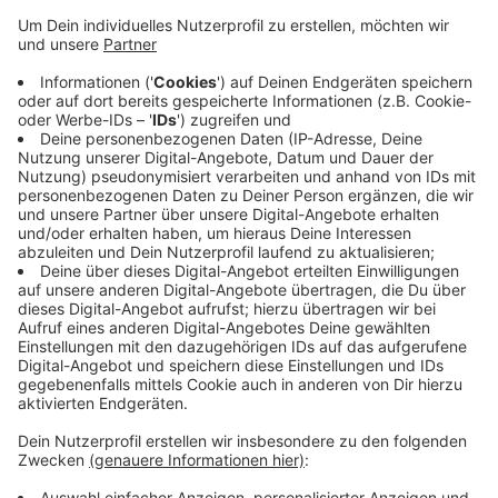
Black
, kämpfen morgen am Samstag um den Einzug
ins Viertelfinale des DVV-Pokals. Dazu müssen sie
auswärts beim Zweitligisten
TV Dingolfing
gewinnen.
Spielbeginn ist um 19 Uhr. Die Aachenerinnen werden
bei der Partie erstmals alleinverantwortlich von
Mareike Hindriksen gecoacht. Die Sportkoordinatorin
und Co-Trainerin hat nach dem Rücktritt des
bisherigen Trainers Stefan Falter vorerst dessen
Position interimsmäßig übernommen.
Anzeige