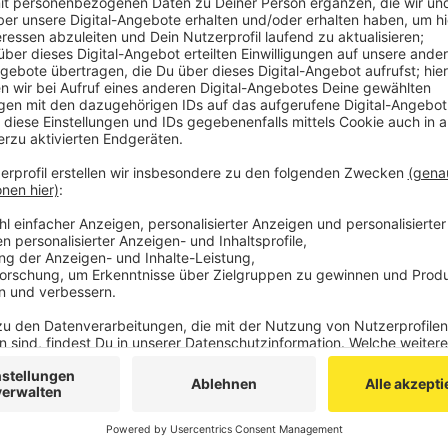
Supercup und die vier Halbfinals im Pokal. Der Gr
frühen Mittwoch- oder Donnerstagabend ausgest
Sendeplatz am Samstagnachmittag zwischen 16:
Alle anderen Partien sind im Internet bei
sporttot
Veröffentlicht:
Freitag, 04.09.2020 13:57
Anzeige