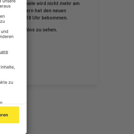
oßteil der Spiele wird nicht mehr am
rahlt, sondern hat den neuen
30 Uhr und 18 Uhr bekommen.
al.tv
kostenlos zu sehen.