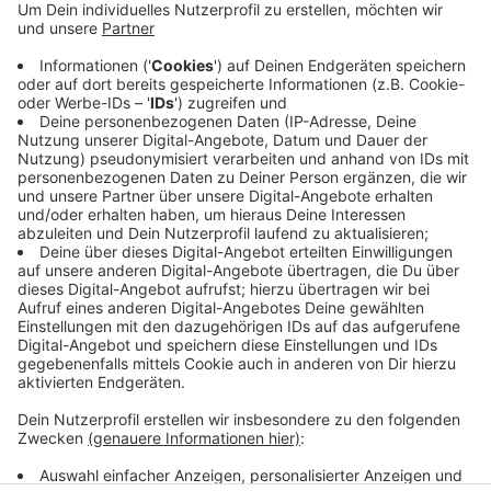
Volleyballerinnen aus Stuttgart. Im Tiebreak
vergaben die Stuttgarter Frauen vier Matchbälle
und die Aachener fünf, bevor sie dann den
sechsten verwandelten.
In der Tabelle bleiben Stuttgart auf Platz eins und
die Ladies auf Rang zwei.
Veröffentlicht:
Montag, 18.11.2019 08:55
Anzeige
Anzeige