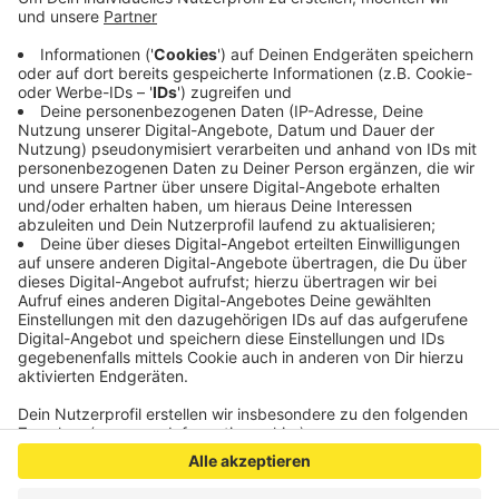
letztes Jahr auch schon mal im erweiterten Kader
der deutschen Nationalmannschaft. Die neue
Volleyball-Bundesliga-Saison der Ladies startet im
Oktober, Agbortabi ist die fünfte Neue bei den
Aachenerinnen.
Veröffentlicht:
Montag, 03.06.2019 12:46
Anzeige
Anzeige
Anzeige