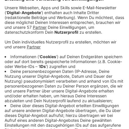
Anzeige
Steve Winwood Klassiker "Higher Love" wird
Coverversion der Coverversion.
Anzeige
"Higher Love" von Steve Winwood ist seit 1986 ein Hit.
1990 hat, die vor sieben Jahren verstorbene, Whitney
Houston den Song gecovert. Allerdings ist ihre Version
nie als Single erschienen. Er war nur als Bonustrack für
die japanische Deluxe-Version ihres Albums „I’m Your
Baby Tonight“ geplant. Jetzt hat der norwegische DJ
Kygo die Nummer wiederentdeckt und macht mit
seinem typischen Tropical House Sound einen
absoluten Sommerhit daraus.