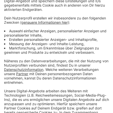
Anzeige
Wir benötigen Ihre
Zustimmung, um den YouTube
Video-Service zu laden!
Wir verwenden einen Service eines
Drittanbieters, um Videoinhalte
einzubetten. Dieser Service kann
Daten zu Ihren Aktivitäten
sammeln. Bitte lesen Sie die
Details durch und stimmen Sie der
Nutzung des Service zu, um dieses
Video anzusehen.
Mehr Informationen
Kygo feat. Whitney Houston - Higher Love