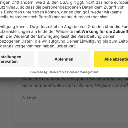
Welt und verließen ihre Komfortzone, indem sie mit 
unbekannter Produzent:innen und Songschreiber:inne
arbeiteten. In Wien trafen sie sich für Sessions mit 
dem Producer Crada waren sie im Erzgebirge, sie ha
aufgenommen und Tracks mit dem Soul-Musiker Pale 
Mitstreiter wie Afrob, der Schlagzeuger Matteo Scrimal
Austausch.
Das Unterwegssein brachte neue Energie, die andere 
Liebe bedeutet: in der Gesellschaft, im Privaten, i
25 Jahre nach ihrem Sommerhit schließen Max Herre 
Kreis. Bei den Aachener Kurpark Classix werden sie a
Solo- und Duett-Jahre mit Liebe und Hingabe live auff
Anzeige