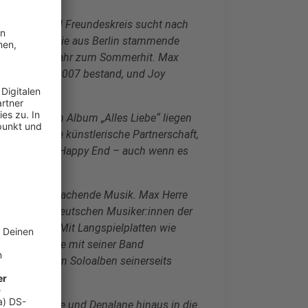
 und Rap-Band Freundeskreis sucht nach
wird man, als die aus Berlin stammende
ch im selben Jahr zum Sommerhit. Max
ion, die bis 2007 bestand, und Joy
 gemeinsamen Album „Alles Liebe“ liegen
iehung, eine künstlerische Partnerschaft,
näherung, ein Happy End – auch wenn es
rreicht ist.
 viel epochemachende Musik. Max Herre
lgreichsten deutschen Musiker:innen der
ul-Sängerin. Mit Langspielplatten wie
ederum konnte mit seiner Band
und mit seinen Soloalben seinerseits
n sich Herre und Denalane hinaus in die