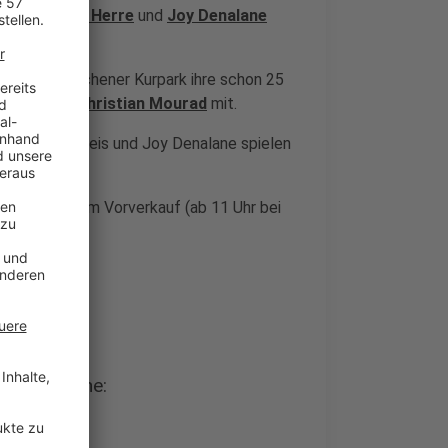
 werden
Max Herre
und
Joy Denalane
August im Aachener Kurpark ihre schon 25
anstalter Christian Mourad
mit.
, Freundeskreis und Joy Denalane spielen
, 11.11.24, im Vorverkauf (ab 11 Uhr bei
Joy Denalane: