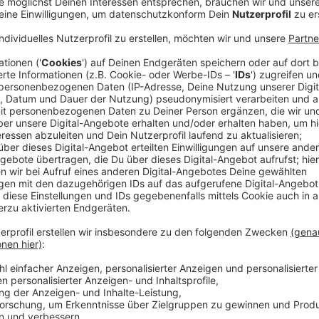
Bei den nächsten
Kurpark Classix
im Sommer 2025
gemeinsam ein Konzert geben.
Die beiden Rap- und Soulgrößen feiern dann am 22. 
Jahre dauernde musikalische Partnerschaft, teilt
Ver
Dabei werden sie sowohl ältere Songs von Max Herre
als auch Titel von ihrem neuen Album
"Alles Liebe"
.
Die Tickets für das Open-Air-Event gibt es ab Montag
CTS Eventim).
Antenne AC ist Partner der Kurpark Classix.
Anzeige
Infos des Veranstalters zu Max Herre und 
Anzeige