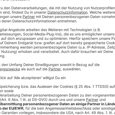
"Rückblende ins Jahr 1999. Die Stuttgarter Hip-Hop-
einer Sängerin für den Duett-Song „Mit dir“. Fündig 
Künstlerin Joy Denalane vorsingt. Das Lied wird no
Herre, seines Zeichens Rapper und Sänger der Format
Denalane werden auch privat ein Paar.
Zurück ins Jetzt. Zwischen „Mit dir“ und dem ersten
nicht nur 25 Jahre. Sondern außerdem: eine Liebesbez
eine Ehe, zwei Söhne, eine Trennung, eine Wiederan
manchmal schwierig bleibt und das Ende lange nicht e
Im gemeinsam gelebten Vierteljahrhundert entstand
und Joy Denalane sind zwei der wichtigsten und erfo
letzten 25 Jahre. Joy ist die große Überwältigungs-So
„Mamani“ fuhr sie sattsam Erfolge ein. Max Herre wi
Freundeskreis, deren Debüt, „Quadratur des Kreises“ 
Nummer-1-Erfolge verbuchen.
Kurz nachdem die Söhne aus dem Haus waren, begabe