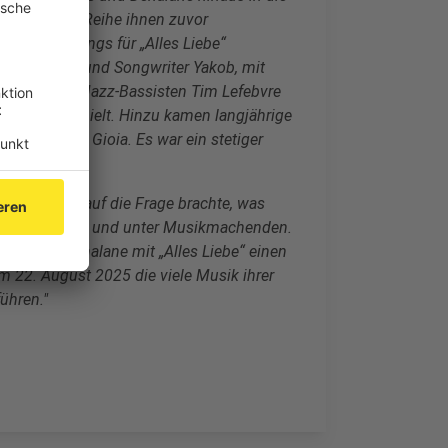
einer ganzen Reihe ihnen zuvor
n an den Songs für „Alles Liebe“
dem Producer und Songwriter Yakob, mit
ben mit dem Jazz-Bassisten Tim Lefebvre
Jay eingespielt. Hinzu kamen langjährige
i Roberto Di Gioia. Es war ein stetiger
Sichtweisen auf die Frage brachte, was
n Freundschaften und unter Musikmachenden.
und Joy Denalane mit „Alles Liebe“ einen
m 22. August 2025 die viele Musik ihrer
ühren."