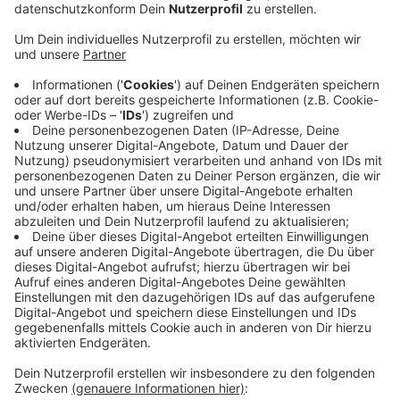
Wand(t)" am Talbahnhof offiziell vorgestellt worden.
An der Außenwand der ehemaligen Teppichmühle ist
ein rund 270 Quadratmeter großes Kunstwerk
entstanden. Schüler des Eschweiler Berufskollegs
haben die Wand Anfang Juni gereinigt, grundiert und
jetzt bemalt.
Das Kunstwerk soll ein Zeichen gegen die Zerstörung
des Hochwassers vor knapp zwei Jahren sein.
Außerdem soll es den Betroffenen Hoffnung
schenken, so Eschweilers Bürgermeisterin Nadine
Leonhardt.
Anzeige
©
Antenne AC
Anzeige