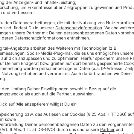
Robert Janz
Alec von The BossHoss über die neue Single 
Anzeige
Die Single der BossHoss: "I'll Be Back"
Anzeige
Wir benötigen Ihre Z
den YouTube Video
laden!
Wir verwenden einen S
Drittanbieters, um V