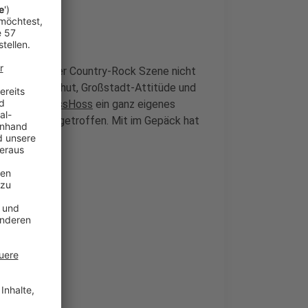
eitdem aus der Country-Rock Szene nicht
! Mit Cowboyhut, Großstadt-Attitüde und
haben
The BossHoss
ein ganz eigenes
m Interview getroffen. Mit im Gepäck hat
t Janz