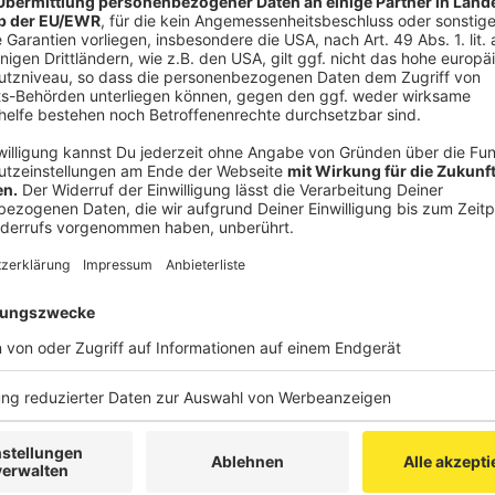
einzubetten. Dieser Servi
Ihren Aktivitäten sammeln.
die Details durch und s
Nutzung des Service zu, 
anzusehen
Mehr Informati
Die neue Single von The BossHoss "I'll Be Back" - be
Akzeptieren
Anzeige
powered by
Usercentrics Co
Platform
Klimaschutz spielt eine wichtige Rolle - u
Anzeige
Zum Interview mit The BossHoss gibt es ein echtes Hig
niemand Geringerem als Arnold Schwarzenegger als Fea