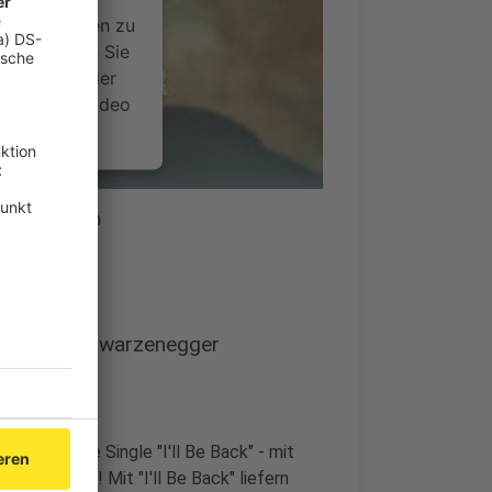
ce kann Daten zu
 Bitte lesen Sie
timmen Sie der
um dieses Video
.
onen
i uns zu hören
nsent Management
nd Arnold Schwarzenegger
hlight: Die Single "I'll Be Back" - mit
ture-Gast! Mit "I'll Be Back" liefern