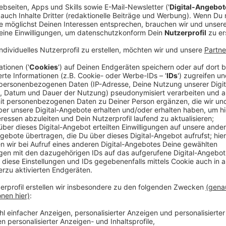
Anzeige
Vor 20 Jahren zum ersten Mal auf der Bühne - und s
mehr wegzudenken! Laut - lässig - unverwechselbar
einem Sound, der Nashville nach Deutschland holt, 
Genre geschaffen. Wir haben Alec aka Boss Burns zu
er dabei ihre neue Single "I'll Be Back".
Anzeige
Das Interview mit The BossHoss bei Rober
Anzeige