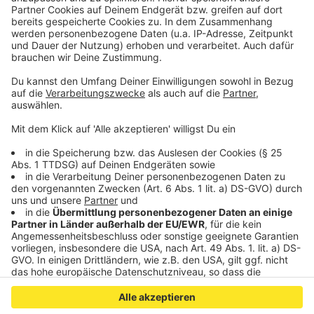
Sebastian Fitzek tritt im Rahmen seiner "größten
Thriller-Tour der Welt" zweimal in Nordrhein-Westfalen
auf. Beide Termine werden von den NRW-Lokalradios
präsentiert.
28.11.2024: Köln, Lanxess Arena
-
TICKETS
08.12.2024: Dortmund, Westfalenhalle
-
TICKETS
Anzeige
Anzeige
Anzeige