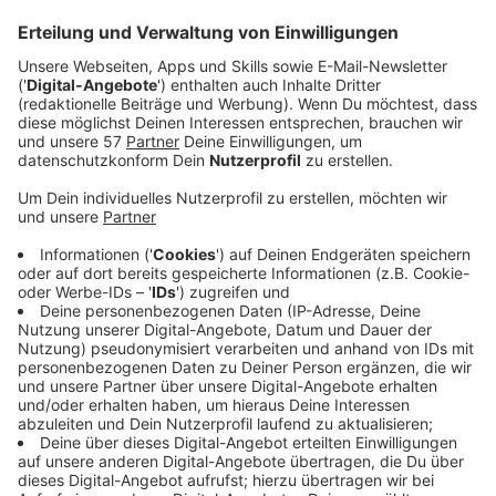
das Weihnachtsfest.
Veröffentlicht:
Mittwoch, 27.11.2024 07:45
Anzeige
Sebastian Fitzek bringt auch in 2024 einen Bestseller
auf den Markt. Der neue Titel: "Das Kalendermädchen".
Der 53-Jährige hat sich gleichzeitig zum Ziel gesetzt,
die größte "Thriller-Tour" der Welt auf die Beine zu
stellen und reist bis kurz vor Weihnachten durch
Deutschland, um aus seinem neuen Buch vorzulesen.
Den Anfang macht am 28. November Köln - besser
gesagt die Lanxess Arena vor rund 15.000 Zuschauern.
Was Fitzek zu seiner Tournee sagt, welche Details er
schon verraten darf, das erfahrt ihr im Interview.
Außerdem spricht Kollege Thorsten Adolphs mit ihm