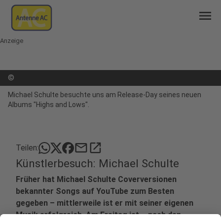
menu
Anzeige
©
Michael Schulte besuchte uns am Release-Day seines neuen
Albums "Highs and Lows".
mail
open_in_new
Teilen:
Künstlerbesuch: Michael Schulte
Früher hat Michael Schulte Coverversionen
bekannter Songs auf YouTube zum Besten
gegeben – mittlerweile ist er mit seiner eigenen
Musik erfolgreich. Am Freitag ist – nach den