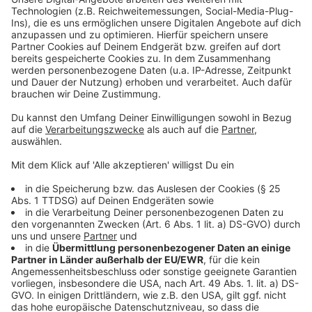
Anzeige
Wir benötigen Ihre
Zustimmung, um den YouTube
Video-Service zu laden!
Wir verwenden einen Service eines
Drittanbieters, um Videoinhalte
einzubetten. Dieser Service kann
Daten zu Ihren Aktivitäten
sammeln. Bitte lesen Sie die
Details durch und stimmen Sie der
Nutzung des Service zu, um dieses
Video anzusehen.
Mehr Informationen
Michael Schulte - Let It Go