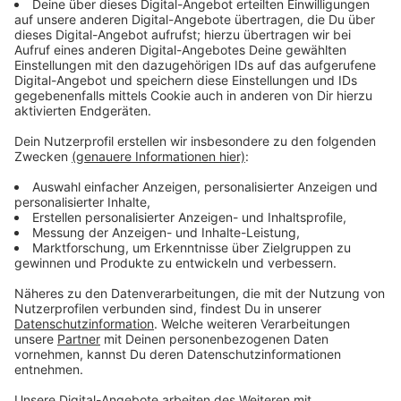
Trotz eines vollen Terminkalenders strahlt Michael
beim Besuch im Studio Ruhe und Zufriedenheit aus.
Wenig Schlaf ist dem 29-Jährigen nicht wirklich
anzuerkennen. Aber: solche Promo-Touren kennt er ja
schon. Das neue Album ist natürlich das Thema um
dass es bei seiner Stippvisite bei uns geht.
14 Songs, die Mut machen, nach vorne gehen und auch
mal ruhig und sentimental werden. Manchmal muss
man sich und seine Liebsten umarmen und manchmal
auch loslassen. Nur ein Jahr hat es gedauert, um nach
Michaels Erfolgsalbum "Dreamer" nachzulegen. Im
Hause Schulte sprüht es gerade so vor Kreativität.
Dabei hilft es Papa Schulte, die Welt aus den Augen
eines Kindes zu betrachten. Außerdem spricht er noch
über folgende Dinge: Warum er mit seiner Frau und
seinem Sohn Luis krank geworden ist, welche "Highs"
er in seinem Leben kürzlich noch erfahren hat und
warum ihm das Songwriten liegt.