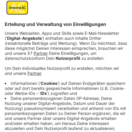
letzten beiden Singles "Back To The Start" und "All
I Need" - sein brandneues Album "Highs & Lows"
erschienen.
Veröffentlicht:
Mittwoch, 23.10.2019 09:43
Anzeige
Das Leben genießen, zufrieden mit sich selbst sein:
wenn man wie Michael Schulte zur ersten Garde des
deutschen Pops gehört, sollte das ja nicht schwer
sein. Das Leben kann aber auch einfach ätzend sein. Es
gibt "Höhen" und "Tiefen", "Highs & Lows". Michael
Schultes neues Album beschäftigt sich mit der
Vereinbarkeit von Beidem. Das macht das Leben aus.
Sonst wäre das Leben ja auch viel zu langweilig, findet
Michael.