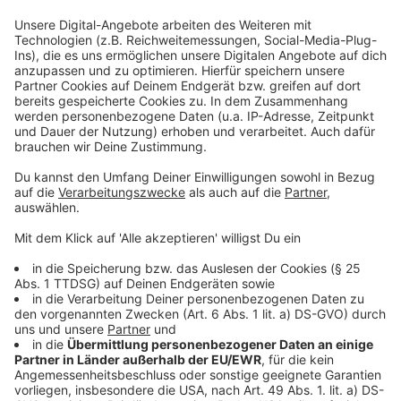
Mit 180 Shows hatte sich Martin Rütter einiges
vorgenommen. Seine
"Der will nur spielen"
-Shows
fanden deutschlandweit großen Anklang, auch jetzt in
der Schweiz - wie es Rütter im Interview mit uns
verrät. Das große Tourfinale ist am 5. April in
Oberhausen, in der Rudolf Weber-ARENA. Einige
Resttickets seien noch verfügbar. "Es wird außerdem
eine echt Ikone des Ruhrpotts einen Auftritt haben.
Wer das ist, kann ich noch nicht verraten", gibt Rütter
bei uns bekannt.
Anzeige
Was Rütter von Schweizern gelernt hat
Anzeige
Der 54-Jährige spielte einige Shows in der Schweiz