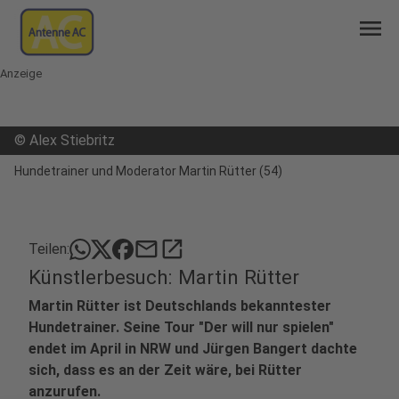
menu
Anzeige
©
Alex Stiebritz
Hundetrainer und Moderator Martin Rütter (54)
mail
open_in_new
Teilen:
Künstlerbesuch: Martin Rütter
Martin Rütter ist Deutschlands bekanntester
Hundetrainer. Seine Tour "Der will nur spielen"
endet im April in NRW und Jürgen Bangert dachte
sich, dass es an der Zeit wäre, bei Rütter
anzurufen.