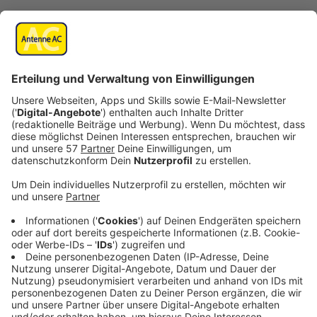
Veröffentlicht:
Dienstag, 25.03.2025 12:43
Anzeige
Als wir Martin Rütter erreichen, ist der Hundetrainer
gerade noch in der Schweiz unterwegs, bevor es nach
Österreich geht. Auch in den Nachbarländern
Deutschlands ist Rütter gefragt, wenn es darum geht,
Menschen mit viel Spaß seine Leidenschaft des
Hundetrainings näher beizubringen.
Anzeige