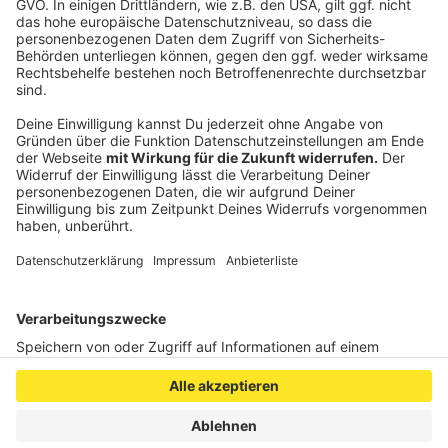
und kam im Gespräch mit Jürgen Bangert ins
Schwärmen. Darüber, wie Schweizerinnen und
Schweizer zum Hund stehen, wie sie mit Hunden
umgehen und überhaupt hat es die Lebensweise der
Eidgenossen Rütter richtig angetan. Was er genau
damit meint, hört ihr hier im ausführlichen Interview.
Anzeige
Anzeige
Anzeige