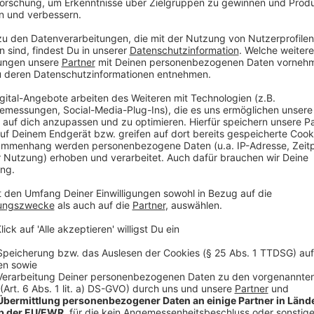
Dasha erklärt den Erfolg vom Line Dance
Anzeige
Nicht nur ihr Song wurde berühmt, sondern auch der "L
performt hat. Millionen von Fans versuchten ihn nach
Eine Sache, die Dasha sehr verzückte, wie sie verriet.
Und dann wäre da ja noch der eigentliche Grund, warum
vorzustellen. "Didn't I" heißt die Single, auch hier w
Erfolg? Es würde uns nicht überraschen.
Anzeige
Die Single "Didn't I"