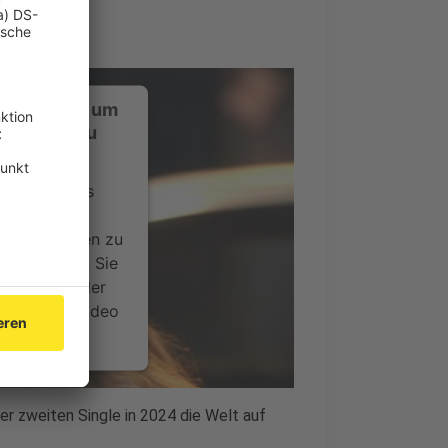
ustimmung, um
-Service zu
ervice eines
ideoinhalte
ce kann Daten zu
 Bitte lesen Sie
timmen Sie der
um dieses Video
.
onen
rer zweiten Single in 2024 die Welt auf