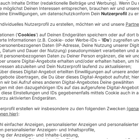
Es soll nicht nur beim Erfolg in den USA bleiben. Das
Künstlerin der USA in 2024 - hat vor Sommerstart mi
gebracht, der überragend einschlug. Über 30 Millione
Plays bei Spotify beweisen, was sie für eine Welle l
großen Teich nach Europa, denn auch diesen Markt will
Unser Kollege Sascha Faßbender hat sich mit ihr zum
Anzeige
Sascha Faßbender
Dasha im Interview über ihren plötzlichen Wel
Anzeige