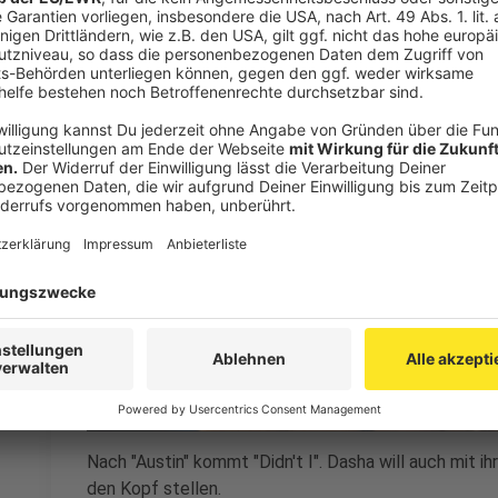
Anzeige
Wir benötigen Ihre Z
den YouTube Video
laden!
Wir verwenden einen S
Drittanbieters, um V
einzubetten. Dieser Servi
Ihren Aktivitäten sammeln.
die Details durch und s
Nutzung des Service zu, 
anzusehen
Mehr Informati
Nach "Austin" kommt "Didn't I". Dasha will auch mit ih
Akzeptieren
den Kopf stellen.