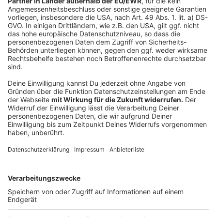
Wir benötigen Ihre
Zustimmung, um den YouTube
Video-Service zu laden!
Wir verwenden einen Service eines
Drittanbieters, um Videoinhalte
einzubetten. Dieser Service kann
Daten zu Ihren Aktivitäten
sammeln. Bitte lesen Sie die
Details durch und stimmen Sie der
Nutzung des Service zu, um dieses
Video anzusehen.
Mehr Informationen
Alle Farben - Call My Name feat. Sofiloud - Official
Lyric Video
Akzeptieren
Anzeige
powered by
Usercentrics Consent
Management Platform