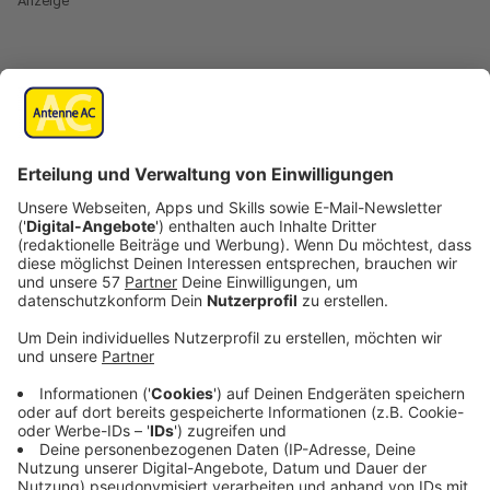
Anzeige
Ein großartiger Sommer
Anzeige
Kevin Zimmer sticht sofort ins Auge, dass Alle Farben
das Sommerfeeling sogar direkt mit zum Interview
gebracht hat, nämlich auf seiner Kleidung. Kann man
auch machen, wenn es möglicherweise sein bester
Sommer ever war, so Alle Farben. Auf die Frage,
welches Foto aus seinem Sommer ganz vorne in einem
Fotoalbum stehen würde, antwortet Alle Farben, dass
er noch keine Zeit hatte, die Fotos anzuschauen, da er
direkt in die Herbstsaison gestartet ist. Er plant, in
etwa drei Wochen Urlaub zu machen und dann den
Sommer Revue passieren zu lassen.