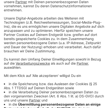
beeindruckenden Stimme der norwegischen Sängerin
Sofiloud
. Er erklärt, dass der Song von intensiver, aber
auch toxischer Liebe handelt, die sowohl Höhen als
auch Tiefen hat. Diese Art von Beziehung hat er selbst
erlebt und ist froh, dass er sie hinter sich lassen
konnte. Die Idee zu dem Song kam von
Sofiloud
, die er
Ende letzten Jahres in Oslo kennengelernt hat. Sie
schickte ihm eine Demo, die ihn sofort begeisterte,
und so entstand die Zusammenarbeit.
Anzeige
Die neue Single von Alle Farben zusammen
mit Sofiloud "Call My Name"
Anzeige