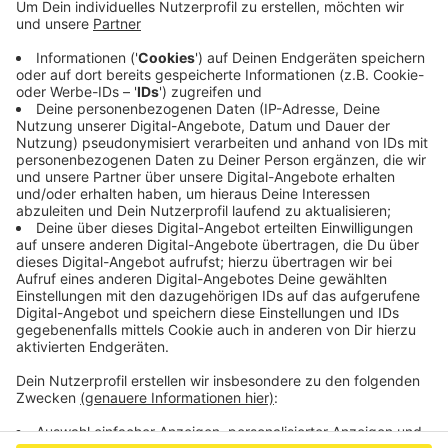
bekommen. Mit dem Geld sind schon der Komplex
um VHS, Bibliothek und Kulturzentrum Frankental
mit W-LAN ausgestattet worden. Das freut die
Stolberger Verantwortlichen, denn kostenfreies
W-LAN sei mittlerweile ein kritischer
Standortfaktor für Tourismus, Handel und
Gastronomie.
Veröffentlicht:
Montag, 22.02.2021 11:34
Anzeige
Anzeige