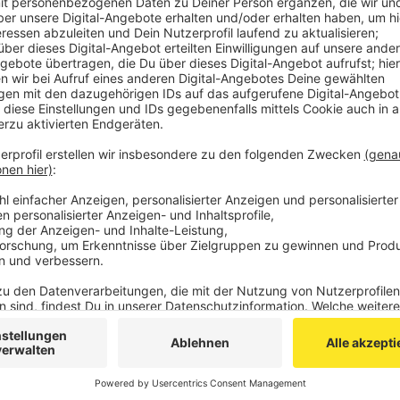
bekommen zur anschließenden Vertiefung weitere
kostenlosen Crashkurse gibt es für Schüler der K
Anmeldungen sind
HIER
möglich. Es können mehr
Veröffentlicht:
Donnerstag, 15.04.2021 11:12
Anzeige