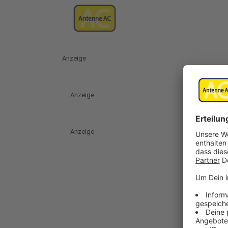
Anzeige
Anzeige
Anzeige