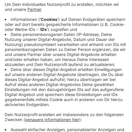
geht es unter anderem um eine Freundschaft
zwischen zwei jungen Frauen in der Zeit des
Umbruchs. Gesucht werden Menschen mit einem
natürlichen Look, ohne sichtbare Tattoos,
Piercings oder gefärbte Haare. Bevorzugt werden
Männer mit längeren Haaren. Die Komparsen
erhalten eine Tagesgage.
Hier
geht es zu weiteren Infos.
Veröffentlicht:
Mittwoch, 15.07.2020 13:52
Anzeige
Anzeige