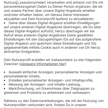
für das EBV-Gebäude, die Umgestaltung des
Bahnhofsvorplatzes zum ÖPNV-Knotenpunkt und eine
Aufwertung des Marktplatzes vor St. Katharina mit
Außengastronomie und Bäumen.
Auch für die Mehrzweckhalle am Bürgerhaus, den Park
am Ehrenmal und das Bestandsgebäude an der Grube
Langeberg, das zu einem Dokumentationszentrum
werden könnte, gibt es Pläne.
Hinzu kommen Optimierungsmaßnahmen wie eine
Verbesserung der Aufenthaltsqualität und eine
städtebauliche Aufwertung des Stadtteils durch
bessere (Rad-)Verkehrsverbindungen, due Schaffung
von mehr Nachversorgungsmöglichkeiten sowie Grün-
und Naherholungsflächen.
Der Förderantrag wird im September bei der
Bezirksregierung Köln eingereicht.