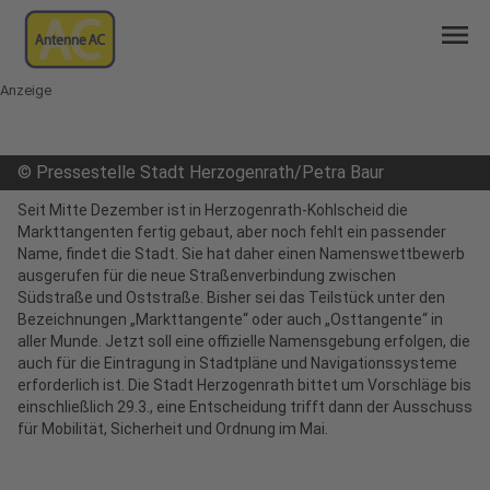
menu
Anzeige
©
Pressestelle Stadt Herzogenrath/Petra Baur
Seit Mitte Dezember ist in Herzogenrath-Kohlscheid die
Markttangenten fertig gebaut, aber noch fehlt ein passender
Name, findet die Stadt. Sie hat daher einen Namenswettbewerb
ausgerufen für die neue Straßenverbindung zwischen
Südstraße und Oststraße. Bisher sei das Teilstück unter den
Bezeichnungen „Markttangente“ oder auch „Osttangente“ in
aller Munde. Jetzt soll eine offizielle Namensgebung erfolgen, die
auch für die Eintragung in Stadtpläne und Navigationssysteme
erforderlich ist. Die Stadt Herzogenrath bittet um Vorschläge bis
einschließlich 29.3., eine Entscheidung trifft dann der Ausschuss
für Mobilität, Sicherheit und Ordnung im Mai.