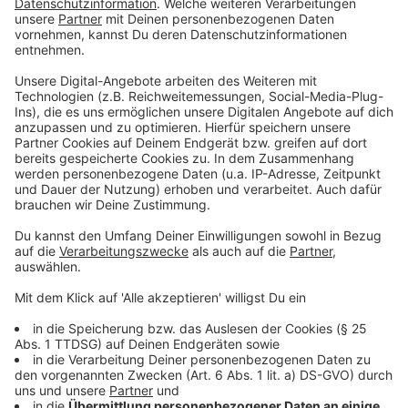
Anzeige
Weitere Ratsbeschlüsse in Herzogenrath:
Anzeige
IGELSCHUTZ
: Der Stadtrat möchte Igel und
andere Kleintiere besser vor Mährobotern
schützen. Das hat der Rat der Stadt
Herzogenrath gestern beschlossen. Die
Stadtverwaltung soll sich nun bei der
StädteRegion Aachen dafür einsetzen, dass per
Allgemeinverfügung die nächtliche Nutzung von
Mährobotern im Stadtgebiet eingeschränkt wird.
Damit sollen Igel und andere Tiere in der Nacht