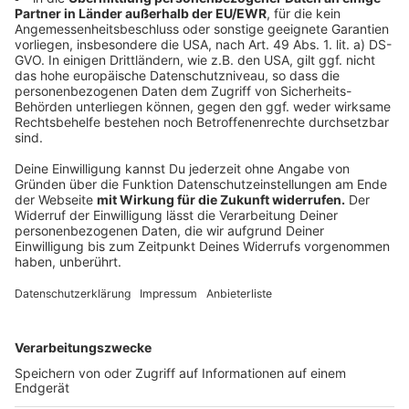
besser geschützt werden. Außerdem plant die
Stadt eine Informationskampagne, um auf die
Gefahren für Igel durch Mähroboter aufmerksam
zu machen.
EUROPASCHULE
: Die Stadt Herzogenrath will
den C-Trakt der Europaschule Merkstein
umfassend energetisch sanieren und erweitern.
Möglich macht das das Förderprogramm „Revier
gestalten“, bei dem die Stadt nur fünf Prozent
der Kosten selbst tragen muss. Die Verwaltung
prüft nun alle Fördermöglichkeiten und stellt
demnächst erste Pläne vor. Auch andere
städtische Gebäude sollen auf Förderfähigkeit
überprüft werden.
Anzeige
©
NABU/Krzysztof Wesolowski