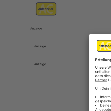
Anzeige
Anzeige
Anzeige