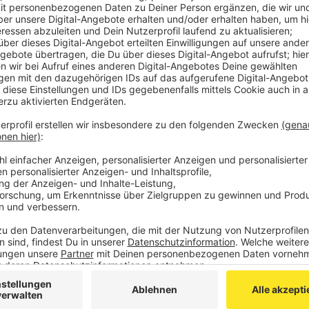
Comedy
Koalitions-Bingo - die Comed
Anzeige
Die einen haben gefeiert, die anderen hätten gerne 
sich selbst entlassen, bevor es andere tun. Deutsch
jetzt irgendwie eine funktionierende Regierung auf d
aus den ganzen Schul- und Kindergarten-Gruppen gel
mit einer WhatsApp-Gruppe.
Anzeige