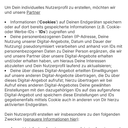
Familien bis 5 Personen 500 Euro und Familien ab 6
Personen 750 Euro. Der Großteil des Geldes
stammt aus dem kurz nach der
Hochwasserkatastrophe eingerichteten
städtischen Spendenkonto „Stolberg hilft“. Rund
800.000 Euro sind bisher darauf eingegangen. Im
ersten Schritt konnten Menschen Geld erhalten,
die ihren Wohnort in den Katastrophengebieten in
der Innenstadt, Vicht oder Zweifall nachweisen
konnten. Die Stadt plant bereits weitere
Verteilaktionen der städtischen Gelder.
Veröffentlicht:
Montag, 26.07.2021 07:33
Anzeige