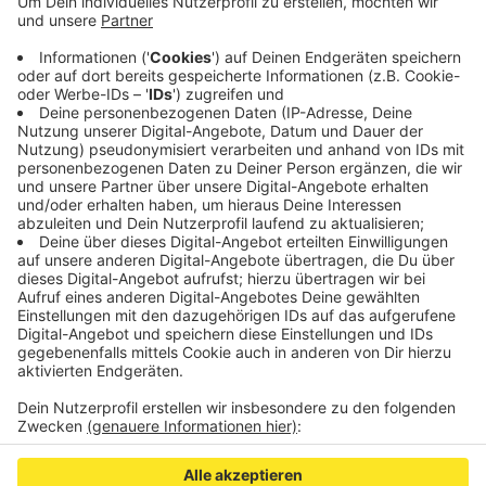
durch die Klimakrise aufmerksam machen und
Druck auf die Stadt Aachen ausüben. Schon vor
drei Monaten habe der Stadtrat den Klimanotstand
ausgerufen, entsprechend umfassende
Maßnahmen zum Klimaschutz ließen aber auf sich
warten, sagen die Aktivisten.
Veröffentlicht:
Dienstag, 10.09.2019 09:15
Anzeige
Anzeige
Anzeige