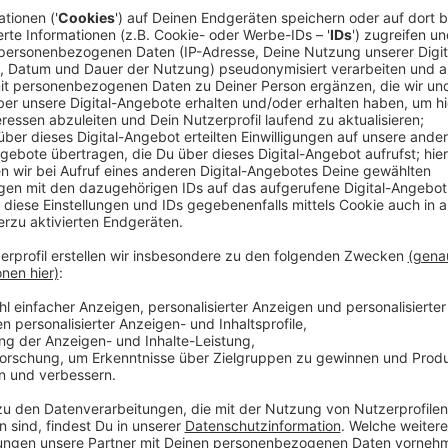
belgischen Meiler, eben Tihange 2, keine Laufzei
vom Netz gehen wird. Das sei sicher auch ein Erfo
Veröffentlicht:
Donnerstag, 03.09.2020 14:15
Anzeige
Zur Vorgeschichte:
Anzeige
Eine breite Allianz unter Führung der StädteRegion 
eine Klage gegen den Weiterbetrieb von Tihange 2 a
persönliche Betroffenheit geltend gemacht und weg
Gesundheit, die nach ihrer festen Überzeugung von T
gehören auf der deutschen Seite die Vorsitzenden d
Fraktionen, der Vorsitzende des Personalrates der 