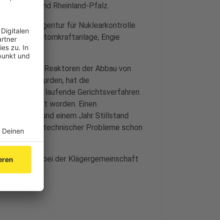
änder NRW und Rheinland-Pfalz.
die Föderalagentur für Nuklearkontrolle
reiber der Atomkraftanlage, Engie
niger Tihange-Reaktoren der Abbau von
stgestellt wurden, hat die
nte in das laufende Gerichtsverfahren
bunker saniert worden. Einen
icht. Nach rund einem Jahr Stillstand
te aber wegen technischer Probleme schon
en.
rüssel statt, bei der Klägergemeinschaft