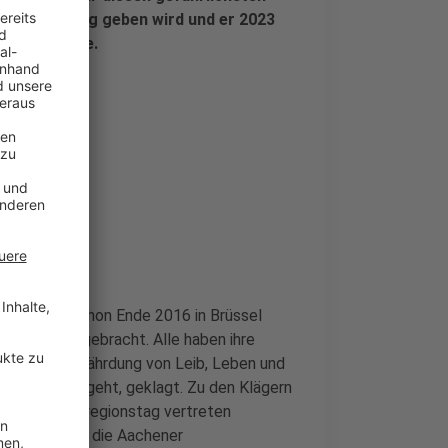
tverlängerung geben wird und er 2023
lg der Klage.
Aachen hat schon Ende 2016 in Brüssel
uf den Weg gebracht. Alle haben ihre
en einer Gefährdung von Leib, Leben und
ihange 2 ausgeht, geklagt. Zu den Klägern
er im Städteregionstag vertreten
StädteRegion, die Aachener