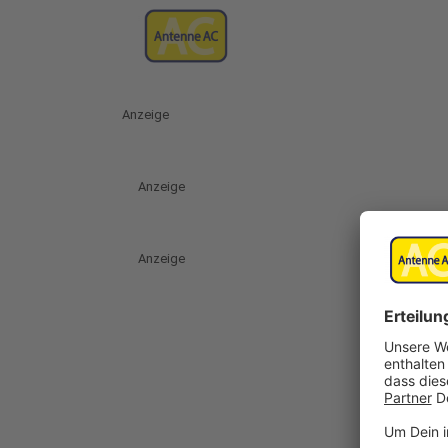
Anzeige
Anzeige
Anzeige