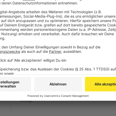
Verlagsgesellschaft, Weiss Druck sowie die Bundesl
Die Klage richtete sich gegen den Belgischen Staat, 
(FANC) sowie den belgischen Stromversorger und Bet
Electrabel.
Nachdem im Jahr 2018 in den Sicherheitsbunkern ei
Beton sowie Anomalien in den Stahlverstärkungen fe
Klagegemeinschaft Ende Dezember 2018 neue Argume
eingebracht. Angeblich seien zwischenzeitlich Beton
Sicherheitsnachweis gibt es auch heute noch immer n
ging Tihange 2 im Juli 2019 wieder ans Netz, muss
Anfang Oktober 2019 wieder heruntergefahren werd
Mitte Juni 2020 fand die mündliche Verhandlung in B
und Beklagte ihre Argumente vorgetragen haben.
Anzeige