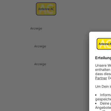
Anzeige
Anzeige
Anzeige