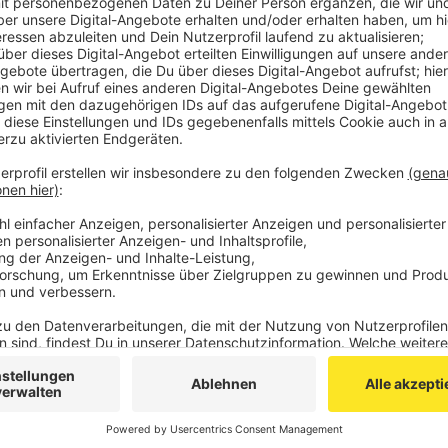
Das Mädchen ist auf seinem Rad stadtauswärts gef
Autofahrerin erfasst worden, die in dem Moment vo
wollte und das Mädchen übersehen hat.
Das Mädchen ist in die Uniklinik gebracht worden, la
(Foto: Symbolbild)
Anzeige