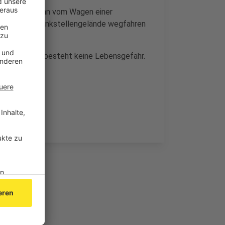
ahren und dann vom Wagen einer
m dortigen Tankstellengelände wegfahren
ut der Polizei besteht keine Lebensgefahr.