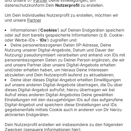
In Baesweiler hat es in der Nacht auf Donenrstag
einen Wohnungsbrand gegeben, ausgelöst durch eine
Kerze. Gegen 1:45 Uhr wurden Feuerwehr und Polizei in
die Straße Am Bauhof gerufen.
Laut Polizeibericht war eine Kerze in der Wohnung
eines Mannes auf den Boden gefallen und hatte dort
den Brand ausgelöst. Eigene Löschversuche des
Mannes scheiterten. Ein Bewohner musste mit
Rauchgasvergiftung von der Feuerwehr mit einer
Drehleiter aus dem viergeschossigen Wohnhaus
gerettet werden. Alle anderen Bewohner konnten sich
selbst in Sicherheit bringen.
Zurück ins Haus konnten die Bewohner nach dem
Einsatz nicht. Wegen des Rauchs war das Haus
zunächst nicht mehr bewohnbar. Das Ordnungsamt der
Stadt Baesweiler kümmerte sich um eine Unterkunft
für die Leute, die nicht zu Verwandten konnten.