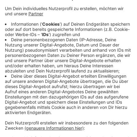
Die Händler in Aachen und NRW ziehen ein
ernüchterndes Fazit für das 3. Adventswochenende.
Bei 90 Prozent der befragten Händler der Region
Aachen/Düren/Köln waren die Umsätze im Vergleich
zum zweiten Adventswochenende gleich oder
niedriger. Und das, obwohl das dritte
Adventswochenende eigentlich immer das stärkste
Wochenende der Vorweihnachtszeit war, sagt der
NRW-Handelsverband für unsere Region.
Eine der wenigen Ausnahmen war der Aachener
Weihnachtsmarkt. Hier waren die meisten Händler
zufrieden mit ihrem Wochenende.
Anzeige