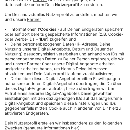
Die
"Wärm Komp" in Aachen-Burtscheid
ist an
diesem Wochenende nicht nutzbar.
Bei dem Reallabor des Thermalwasserbrunnens wird
die Wasserqualität nochmal untersucht.
Zwar haben sich die meisten Badenden positiv
geäußert und auch eine hygienische Analyse des
Thermalwassers aus der Rosenquelle war einwandfrei.
Allerdings hat das Gesundheitsamt in neuen Proben
Keime gefunden, die vermutlich von den Badenden
selbst stammen.
Als Konsequenz werden die Becken und
Kontaktflächen künftig vor dem Betrieb mit einem
Desinfektionsmittel gereinigt und es werden leicht zu
reinigende Matten ausgelegt. Badegäste werden
außerdem strenger darauf kontrolliert, dass sie
geduscht in die "Wärm Komp" steigen.