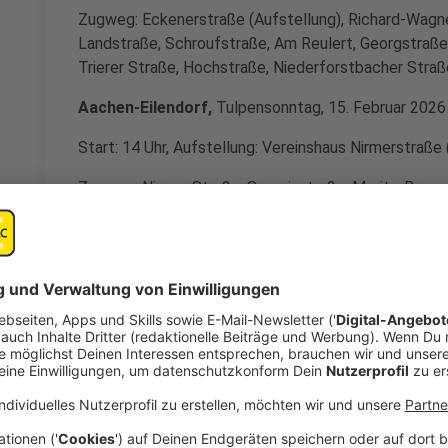
Zugweg:
Eckenerstraße (Aufstellung), Richard-Wagne
Landstraße, Schroufstraße, Am Reulert, Georgstraße
Trierer Straße, Hochstraße, Niederforstbacher Straß
Aachen-Eilendorf,
Tulpensonntag, 15. Februar 2026
Start: 14 Uhr, Aufstellung: Vereinshaus Nirmerstraße 
Zugweg: Nirmer Straße, Severinstraße, Moritz-Braun
Brühlstraße, Karlstraße, Brückstraße, Severinstraße,
Aachen-Haaren,
Tulpensonntag, 15. Februar 2026
Start: 14.45 Uhr, Aufstellung: Haarbachtalstraße (13.
Zugweg:
Haarbachtalstraße, Mühlenstraße, Auf der H
Bogenstraße, Alt Haarener Straße, Bogenstraße, Mar
Aachen-Lichtenbusch,
Tulpensonntag, 15. Februar
Start: 14.30 Uhr, Aufstellung: Oberforstbacher Hof/