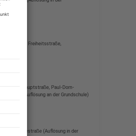
13:00 Uhr
hrenstraße, Freiheitsstraße,
0 Uhr
r Straße, Hauptstraße, Paul-Dorn-
ngelstraße (Auflösung an der Grundschule)
17:00 Uhr
raße, Goethestraße (Auflösung in der