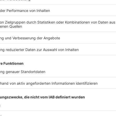
Jakobstraße)
Alsdorf-Mitte, Rosenmontag, 16. Februar 2026
Aufstellung: Maurerstraße – Abmarsch: 14:11 bis 17:
Zugweg: Hauptstraße, Schaufenberger Straße, Cäcili
Schlosserstraße, Übacher Weg, Denkmalplatz, Ratha
Straße, Martin-Luther-Straße, Albrecht-Dürer-Straße,
Weinstraße, Bahnhofstraße, Rathausstraße, Denkmalp
Mariadorf-Hoengen, Rosenmontag, 16. Februar 
Aufstellung: Marienstraße – Abmarsch: 14:11 bis 18:
Zugweg: Eschweilerstraße, Aachener Straße, Jülicher
Marktstraße/Langstraße (Auflösung)
Anzeige