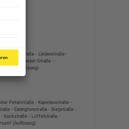
- Cäcilienstraße - Lindenstraße -
 - Carl-Alexander-Straße -
nggasse (Auflösung)
iter Peterstraße - Kapellenstraße -
raße - Easingtonstraße - Burgstraße -
 - Kückstraße - Löffelstraße -
rturm“ (Auflösung)