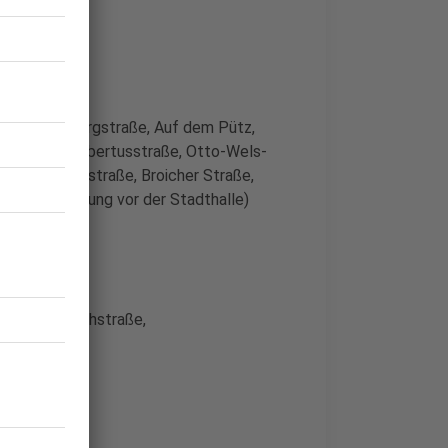
15 Uhr
enstraße, Burgstraße, Auf dem Pütz,
usstraße, Hubertusstraße, Otto-Wels-
 Alte Luisenstraße, Broicher Straße,
latz (Auflösung vor der Stadthalle)
2026
00 Uhr
 Straße, Kirchstraße,