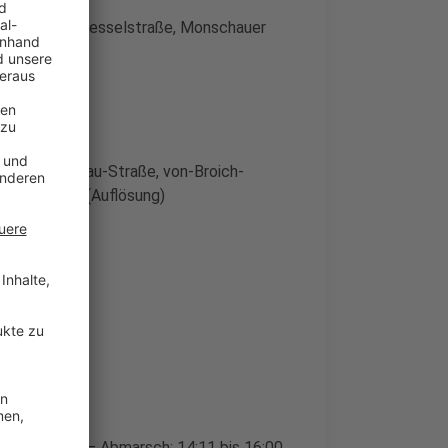
ner Straße, Kesselstraße, Monschauer
6
hönau-Straße
chloß-Schönau-Straße, von-Broich-
erich Markt (Auflösung)
szug
sing-Straße – Abmarsch: 14:11 bis 16:00