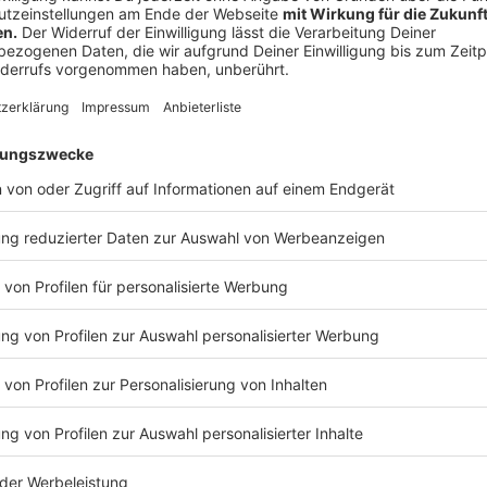
Osterfeldstraße)
Begau, Tulpensonntag, 15. Februar 2026
Aufstellung: St.-Jöris-Straße – Abmarsch: 11:00 bis 
Zugweg: Paulstraße, Gartenstraße, Alter Römerweg, E
Michaelstraße (Auflösung in der Michaelstraße)
Schaufenberg, Tulpensonntag, 15. Februar 2026
Aufstellung: Grundschule – Abmarsch: 11:11 bis 12:3
Zugweg: Engelstraße, Schmiedstraße, Schaufenberge
Straße, Brucknerstraße, Florianstraße, Mühlenweg, E
Warden, Tulpensonntag, 15. Februar 2026
Aufstellung: Teutonenstraße – Abmarsch: 15:11 bis 
Zugweg: Jakobstraße, Kinzweilerstraße, Wardener St