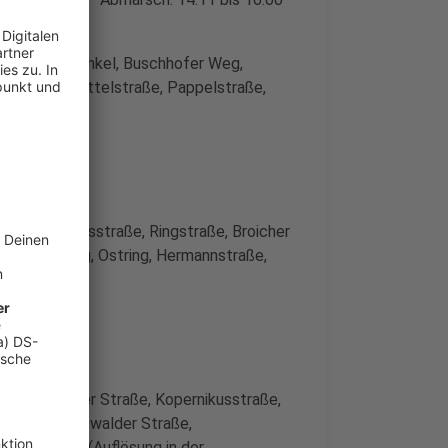
 Birnbaumswinkel, Buschhofer Weg,
inental, Mittelstraße, Pappelstraße,
:00 Uhr
e, Erholungsstraße, Ringstraße, Broicher
aße, Südring, Ostring, Hermannstraße,
ße
026
16:50 Uhr
ße, Leipziger Straße, Kopernikusstraße,
traße, Greifswalder Straße,
rabenstraße (Auflösung in der