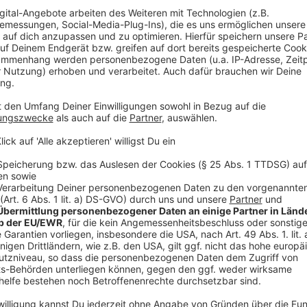
Uhr
Zugweg: Mittelstraße, Zum Beginental, Am Hang, Im
Nordsternweg, Im Birnbaumswinkel, Am Hang, Zum Beg
Heckenstraße, Christ-König-Straße (Auflösung)
Kellersberg, Nelkensamstag, 14. Februar 2026
Aufstellung: Hebbelstraße – Abmarsch: 15:11 bis 17
Zugweg: Virchowstraße, Brentanostraße, Wilhelmstraß
Straße, Husemannstraße, Bahnstraße, Mariadorfer Str
Westring, Broicher Straße, Roseggerstraße, Ringstra
Broicher Siedlung, Nelkensamstag, 14. Februar 2
Aufstellung: Osterfeldstraße – Abmarsch: 15:11 bis 
Zugweg: Thornerstraße, Oststraße, Marienburger Stra
Schlesische Straße, Leipziger Straße, Marienburger S
Osterfeldstraße, Schlossstraße, Am Siefengraben, G