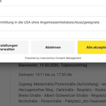
Baesweiler
Anzeige
Beggendorf, 14.02.2026, Nelkensamstag
Zeitraum: 16.00 bis ca. 18.00 Uhr
Zugweg: Langgasse (Aufstellung) - weiter Langgasse 
Pankratiusstraße - Waidmühlenstraße - Goethestraße
Hubertusstraße - Lindenstraße - Cäcilienstraße - La
Baesweiler, 15.02.2026, Tulpensonntag
Zeitraum: 14.11 bis ca. 17.30 Uhr
Zugweg: Mariastraße/Peterstraße (Aufstellung) - we
Herzogenrather Weg - Carlstraße - Reyplatz - Kückst
Breite Straße - Albert-Schweitzer-Straße - Reyplatz
Kirchstraße - Peterstraße - Parkplatz „Am Feuerweh