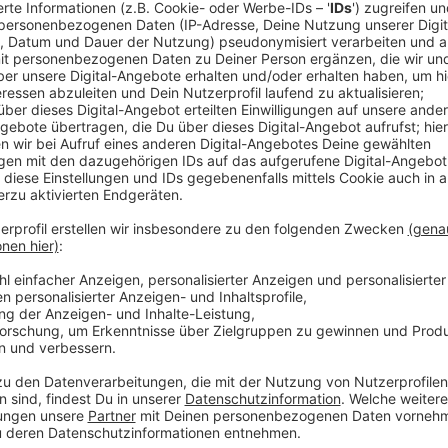
Zugweg: Oberforstbacher Straße, Raafstraße, Raere
Straße, Hotel Restaurant "Zur Heide" (Auflösung)
Aachen-Richterich,
Tulpensonntag, 15. Februar 202
Start: 14.11 Uhr, Aufstellungsort: untere Schloß-Sc
Verlauf: Roermonder Straße, Berensberger Straße, S
Straße, Schloß-Schönau Straße, Parkstraße bis Richt
Anzeige
Alsdorf
Anzeige
Busch, Sonntag, 8. Februar 2026, Kinderkarneval
Aufstellung: Alte Aachener Straße/Ecke Ludwig-Kes