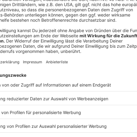
Der spanische König Felipe VI. begann seine Rede 
Herren“. Danach ging es dann aber in Englisch weiter.
Er machte deutlich, dass 27 Länder für sich allein 
sie im eigenen Interesse stärker als bisher zusammen
ist meine feste Überzeugung – erfordert mehr Europa
es zusammenstehe, betonte der spanische König.
Anzeige
©
Antenne AC
Spaniens König Felipe VI. spricht zu den Gästen.
Anzeige
Applaus für die Karlspreisträgerin
Anzeige