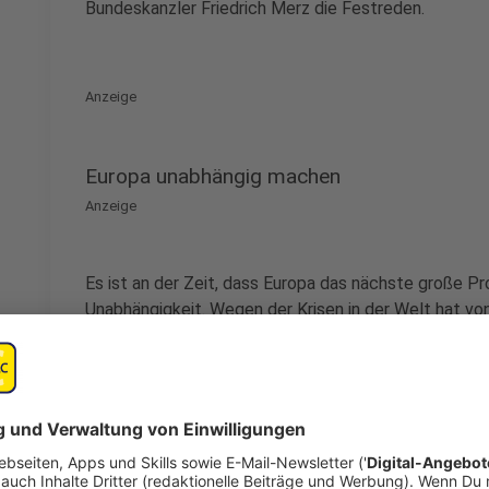
Bundeskanzler Friedrich Merz die Festreden.
Anzeige
Europa unabhängig machen
Anzeige
Es ist an der Zeit, dass Europa das nächste große Pro
Unabhängigkeit. Wegen der Krisen in der Welt hat vo
erreichen, müssen wir unsere Fesseln abwerfen, appel
aktuell vor einer grundlegenden Entscheidung: abzuwa
zu reagieren oder die Dinge selbst in die Hand zu ne
entscheiden.
Von der Leyen hat auch noch einmal die Investitionspl
„Wir tun das, weil wir mit aller Macht den Frieden vert