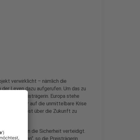
jekt verwirklicht – nämlich die
n der Leyen dazu aufgerufen. Um das zu
liert die Preisträgerin. Europa stehe
rten und nur auf die unmittelbare Krise
hmen und selbst über die Zukunft zu
äne der EU in die Sicherheit verteidigt.
eidigen wollen“, so die Preisträgerin.