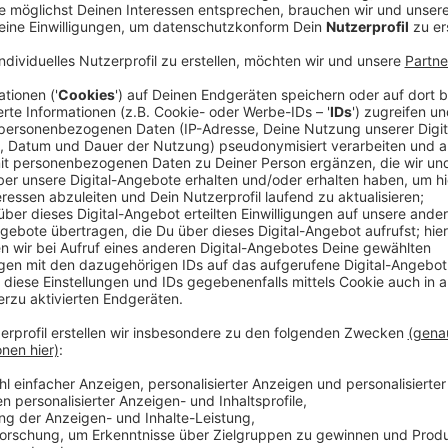
Nach der Verleihung im Krönungssaal des Aachener R
Bühne am Katschhof aufgetreten. Dort sagte sie, dass
Ehre meines Lebens hier zu sein, den Preis, der ja ei
Anzeige
©
Antenne AC
Anzeige
Europa wieder stark machen
Anzeige
In seiner Rede sprach Bundeskanzler Merz von einem
werden müsse. Deutschland werde dabei nicht nur ir