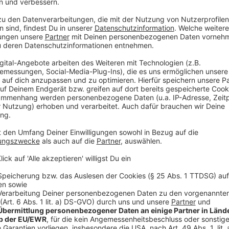
bereit, in enger Absprache und mit aller Entschlosse
Er werde auch weiterhin mit aller Kraft die Ukraine un
und auch politisch. Das haben der Bundeskanzler und
Mittwoch in Berlin vereinbart. Selenskyj ist nach sein
Ukraine geflogen. Die Karlspreisverleihung in Aachen 
besucht.
Anzeige
©
Antenne AC
Bundeskanzler Friedrich Merz hält die zweite Festrede.
Anzeige
Europa wird mächtig, wenn wir zusammenh
Anzeige