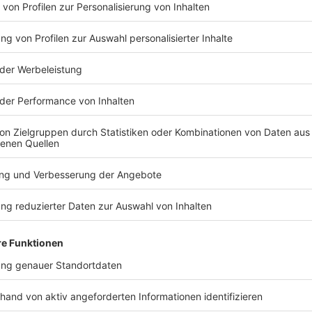
Auf dem Katschhof haben nach der Verleihung mehr
Preisträgerin und weitere Gäste gewartet. Unter an
Keupen, Armin Laschet, Martin Schulz und ehemalige
gesprochen. Dabei ging es natürlich um ein vereintes
jeden Tag dafür zu arbeiten.
Anzeige
©
Antenne AC
Mehrere Hundert Menschen auf dem Katschhof schaue
Anzeige
Europas Zukunft liegt in der Stärke und der
Anzeige