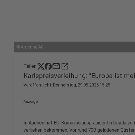
©
Antenne AC
mail
open_in_new
Teilen:
Karlspreisverleihung: "Europa ist me
Veröffentlicht:
Donnerstag, 29.05.2025 15:25
Anzeige
In Aachen hat EU-Kommissionspräsidentin Ursula von 
verliehen bekommen. Vor rund 700 geladenen Gästen 