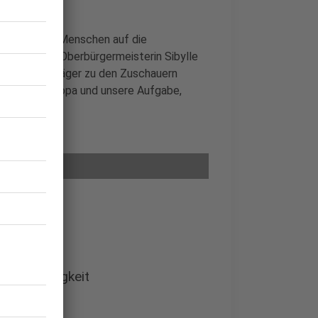
ere Hundert Menschen auf die
derem haben Oberbürgermeisterin Sibylle
 Karlspreisträger zu den Zuschauern
, starkes Europa und unsere Aufgabe,
n zur Bühne.
 Unabhängigkeit