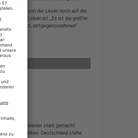
athauses ist von der Leyen noch auf der
 Europa ihr Leben ist: „Es ist die größte
n Bürgerpreis ist, entgegenzunehmen“.
 Europa, das wieder stark gemacht
gendwie mitwirken. Deutschland stehe