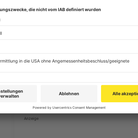
Sibylle Keupen, Oberbürgermeis
Ein Karlspreis, wie wir ihn un
Anzeige
Sibylle Keupen, Oberbürgermeis
Unabhängiges Europa
Anzeige