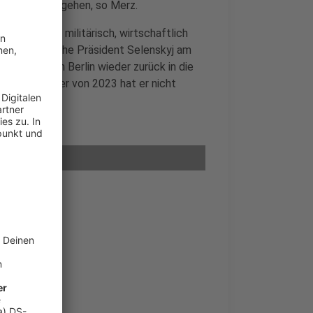
nheit voranzugehen, so Merz.
terstützen – militärisch, wirtschaftlich
 der ukrainische Präsident Selenskyj am
em Treffen in Berlin wieder zurück in die
als Preisträger von 2023 hat er nicht
alten