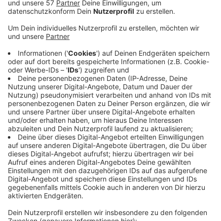
Die Videobeobachtung am Kaiserplatz in Aachen hat
am Donnerstagabend eine Schlägerei aufgezeichnet.
Gegen zwanzig nach sechs haben sich zuerst ein 39-
jähriger Würselener und ein anderer Mann in die Haare
bekommen. Danach sind zwei weitere Männer
hinzugekommen, die den Würselener auch geschlagen
und getreten haben.
Zeugen haben dann die Polizei gerufen.
Noch vor ihrem Eintreffen sind zwei Täter unerkannt
entkommen, einer der beiden Hinzugekommenen - ein
34-jähriger Mann aus Herzogenrath - ist gestellt
worden.
Der Mann aus Würselen ist anschließend im
Krankenhaus behandelt worden.
Die Aufzeichnungen der Videobeobachtung werden