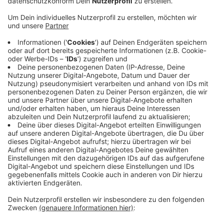
ein Kabeldieb von einem Sicherheitsdienst erwischt
worden.
Der 45-jährige Mann hat auf einer Baustelle an der
Hauptstraße Kabel im Wert von mehreren
Zehntausend Euro gestohlen, die er in einem Rucksack
und zwei Taschen verstaut hat - außerdem hatte er
einen Säbel und einen Dolch dabei.
Er ist festgenommen worden und hat der Polizei
gesagt, dass er mit dem Diebstahl seine Drogensucht
finanzieren wollte.
Der auf der Baustelle entstandene Schaden beläuft
sich geschätzt auf einen mittleren fünfstelligen
Betrag.
Anzeige