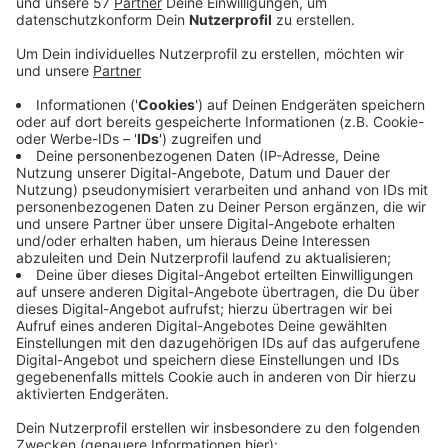
Wegen des
Raubüberfalls auf einen Juwelier in
Aachen am Samstag
ermittelt jetzt die Aachener
Staatsanwaltschaft wegen "versuchter Tötung".
Am Samstagvormittag gegen halb elf ist der Juwelier
an der Komphausbadstraße Ecke Großkölnstraße
überfallen worden. Ein oder mehrere Täter sollen dort
einen Mitarbeiter verletzt haben und danach mit der
Beute geflohen sein.
Der Mitarbeiter soll noch nicht vernehmungsfähig sein.
Weitere Infos teilt die Staatsanwaltschaft aktuell
nicht mit.
Zeugen der Tat sollen sich weiterhin bei der Polizei
melden - zu Bürozeiten unter der Rufnummer
0241/9577-31501 und außerhalb der
Tagesdienstzeiten unter der Rufnummer 0241/9577-
34210.