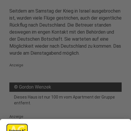
Seitdem am Samstag der Krieg in Israel ausgebrochen
ist, wurden viele Flüge gestrichen, auch der eigentliche
Rückflug nach Deutschland. Die Betreuer standen
deswegen im engen Kontakt mit den Behörden und
der Deutschen Botschaft. Sie warteten auf eine
Möglichkeit wieder nach Deutschland zu kommen. Das
wurde am Dienstagabend möglich.
Anzeige
©
Gordon Wenzek
Dieses Haus ist nur 100 m vom Apartment der Gruppe
entfernt.
Anzeige