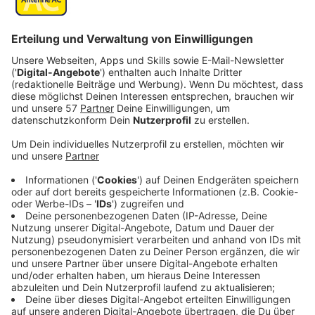
Gruppe erlebte Ausnahmezustand hautnah
mit
Anzeige
Gordon Wenzek ist im Vorstand des Stadtverbandes
der Essener Kinder und Jugendverbände und war als
Betreuer mit der Reisegruppe unterwegs. Eine Woche
lang hatte die Gruppe laut ihm einen spannenden
kulturellen Austausch. Am Samstag (07.10.) ist der
Krieg ausgebrochen. Wohl wissend um die politischen
Spannungen im Land hatte sich die Gruppe auf
bestimmte Notfallszenarien vorbereitet. Dass es zu
einem solchen Ausnahmezustand kommen würde,
damit hatte die Gruppe nicht gerechnet. Am
Samstagmorgen gegen 06:32 Uhr Ortszeit gingen die
ersten Luftschutz-Sirenen.