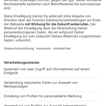
©
Gordon Wenzek
Helikopter über Tel Aviv.
Anzeige
"Hoffen auf eine gesunde Rückkehr"
Anzeige
Die Geräusche seien im Schutzraum wahrnehmbar,
auch Vibrationen seien zu spüren. Am Sonntag (08.
Oktober) sei die Lage in Tel Aviv sehr ruhig gewesen.
Der Strand sei gesperrt, es gebe Beschränkungen für
Zusammenkünfte - nicht mehr als zehn Personen
dürfen zusammenkommen. Trotzdem fühlen sich die