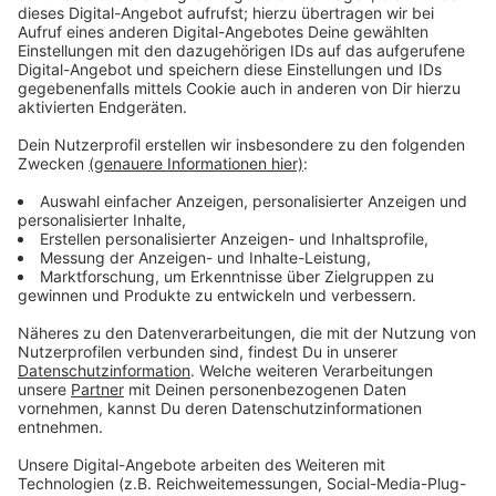
Anzeige
"Als die ersten Knallgeräusche zu hören waren,
haben wir realisiert, wie die Lage ist. Wir haben
die restlichen Jugendlichen geweckt und sind in
den Keller gerannt. Schnell die Treppen runter
und haben Schutz gesucht."
(Gordon Wenzek,
Betreuer der Gruppe)
Anzeige
Jugendliche flüchten in Schutzräume
Anzeige
Jedes Apartment ist mit einem drei mal drei Meter