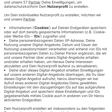
Ex-Bundesaußenminister
Joschka Fischer
ist Mitte
Oktober in Aachen.
Der mittlerweile 76-Jährige hält die Festrede im
Aachener Rathaus beim
Festakt zum 80. Jahrestag
der Befreiung Aachens zum Ende des zweiten
Weltkriegs
.
Der Festakt im Krönungssaal wird am Sonntag, 13.
Oktober, vormittags um 11 Uhr beginnen. Gemeinsam
mit internationalen Gästen aus Aachen US-
Partnerstadt Arlington, aus Belgien und den
Niederlanden sowie weiteren Partnerstädten und mit
vielen anderen will die Stadt dann 80 Jahre Frieden
und Demokratie feiern.
Interessierte Bürger*innen, die am Festakt teilnehmen
möchten, können sich unter der Email protokoll-
aachen@mail.aachen.de dazu anmelden. Da die
Platzkapazität im Krönungssaal begrenzt ist,