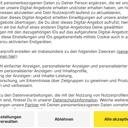
Jogi Löw ist der schönste Bundestrainer aller Zeiten
werden und noch dreimal hin und zurück. Quasi im All
"Fashion's -Eleven" geformt. Selbstverständlich immer
gewonnener Manier per Sprachnachricht von seinen E
Sprachnachricht, die Fußball-Comedy.
Anzeige
Jogis Sprachnachricht "Jogi macht Schluss"
Anzeige