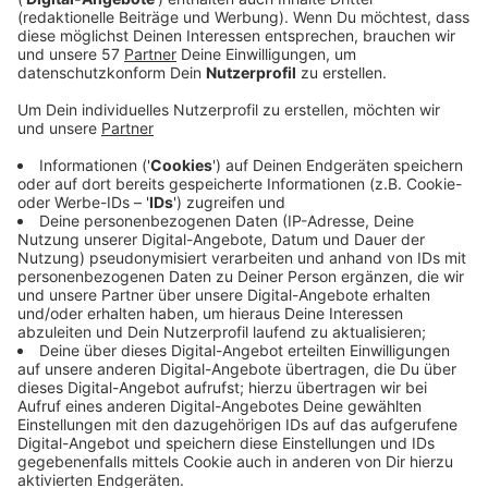
Veröffentlicht:
Freitag, 31.05.2019 08:12
Anzeige
Jogi Löw ist der schönste Bundestrainer aller Zeiten
und aller Zeiten, die da noch kommen werden und noch
dreimal hin und zurück. Quasi im Alleingang hat er aus
einem rüden Haufen die "Fashion's -Eleven" geformt.
Selbstverständlich immer dabei: Sein Handy, mit dem
er in lieb gewonnener Manier per Sprachnachricht von
seinen Erlebnissen berichtet.
Eben Jogis Sprachnachricht, die Fußball-Comedy.
Anzeige