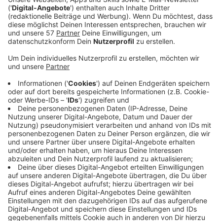
Anzeige
Kürzliche Erfolge feierte Jason Derulo mit den Singles
“Savage Love” (#1 in über 17 Ländern, 19x Platin)
sowie “Take You Dancing”.Zur Feier des neuen Jahres
legt er nach mit “Lifestyle” gemeinsam mit Maroon-5-
Frontsänger Adam Levine (bekannt von “Memories”,
“Girls Like You”, “Movies Like Jagger"). Die Kombination
kommt zwar etwas überraschend, doch der Song
"Lifestyle" scheint Potential zu haben für einen
Chartstürmer. Zwölf Millionen Views bei YouTube nach
zwei Monaten sprechen für sich.
Anzeige
Wir benötigen Ihre