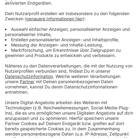
Zustimmung, um den YouTube
Video-Service zu laden!
Wir verwenden einen Service eines
Drittanbieters, um Videoinhalte
einzubetten. Dieser Service kann
Daten zu Ihren Aktivitäten
sammeln. Bitte lesen Sie die
Details durch und stimmen Sie der
Nutzung des Service zu, um dieses
Video anzusehen.
Mehr Informationen
Jason Derulo - Lifestyle (feat. Adam Levine)
Akzeptieren
Anzeige
powered by
Usercentrics Consent
Management Platform