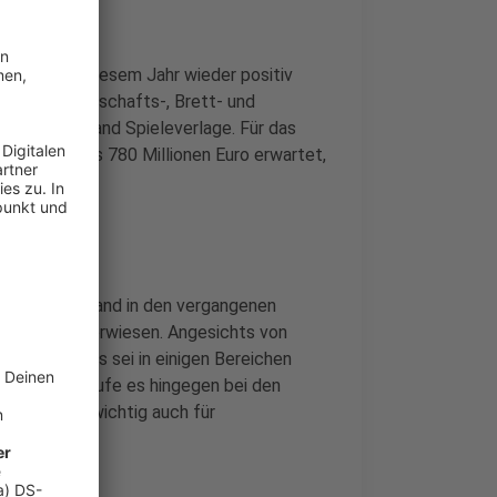
he auch in diesem Jahr wieder positiv
tz für Gesellschafts-, Brett- und
es beim Verband Spieleverlage. Für das
auf 770 bis 780 Millionen Euro erwartet,
ch laut Verband in den vergangenen
 Krisenzeiten erwiesen. Angesichts von
Ukraine-Kriegs sei in einigen Bereichen
egenteilig laufe es hingegen bei den
n Menschen wichtig auch für