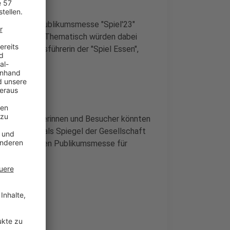
ernationalen Publikumsmesse "Spiel'23"
n vorstellen. Thematisch würden dabei
e Geschäftsführerin der "Spiel Essen",
0 000 Besucherinnen und Besucher könnten
 Schule oder als Spiegel der Gesellschaft
bei der größten Publikumsmesse für
rgestellt.