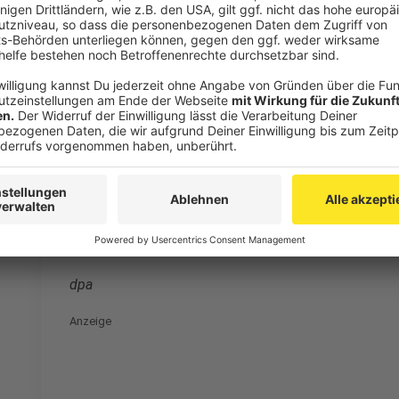
"Mysterium Kids" und "Planet Unknown" zu 
Anzeige
Einen Tag vor Messestart erhielt "Mysterium Kids" a
Spiele Preis, einen alljährlich vergebenen Publikums
Unknown" zum Sieger gekürt.
Anzeige
dpa
Anzeige