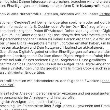
Würfel, Karten, Rätsel- und Strategiespiele: Zur int
werden 935 Aussteller aus 56 Ländern ihre Neuheite
Umwelt und Nachhaltigkeit großgeschrieben, sagte di
Carol Rapp.
Anzeige
Die bis Sonntag (08.10.) erwarteten mindestens 18
sich auch etwa zur Rolle von Spielen für Bildung und
informieren. Rund 1745 Neuheiten würden den Fans 
Brettspiele bei deren 40. Geburtstag zum Testen vo
Anzeige
Immer mehr spielen Brettspiele
Anzeige