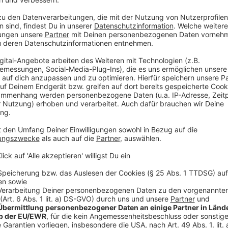
Der Spielemarkt hat sich nach Angaben aus der Branc
entwickelt. Von Januar bis August 2023 sei der Umsa
Kartenspiele sowie Puzzles erneut geklettert, hieß 
Gesamtjahr werde ein Zuwachs um etwa zehn Prozent 
sagte Verbandschef Hermann Hutter.
Anzeige
Das generationsübergreifende Spiele-Angebot hat si
Jahren als ein Anker für viele Menschen nicht nur in
Klimakrise, Inflation oder Unsicherheiten infolge des 
eine Kaufzurückhaltung beim Verbraucher spürbar - g
analogen Spielen. Das gemeinsame Spielen sei viele
Gemeinschaftsgefühl und Wohlbefinden.
Anzeige