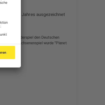
Spielen des Jahres ausgezeichnet
ls bestes Kinderspiel den Deutschen
preis. Als Erwachsenenspiel wurde "Planet