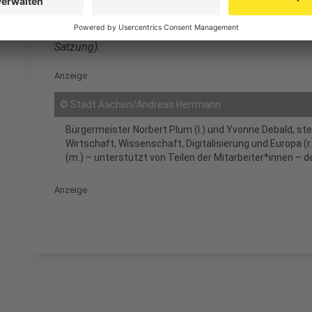
machen, das Rheinland als Wohn- und Wirtschaftsstan
Wahrnehmung als Region nach innen und außen zu st
Satzung).
Anzeige
©
Stadt Aachen/Andreas Herrmann
Bürgermeister Norbert Plum (l.) und Yvonne Debald, ste
Wirtschaft, Wissenschaft, Digitalisierung und Europa (
(m.) – unterstützt von Teilen der Mitarbeiter*innen –
Anzeige