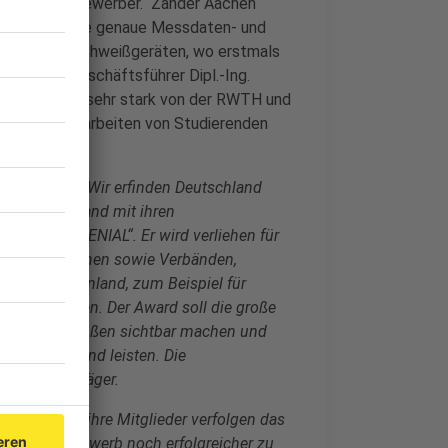
 meisten Mitbewerber.“ Zander Aachen
 erstmals eine genaue Messdaten- und
on Lasern, Schweißgeräten, wo erstmals
 können. Geschäftsführer Dipl.-Ing.
fitieren hier sehr stark von der RWTH und
oder Masterarbeiten von Studierenden
r Kampagne „Wir erfinden Deutschland
egion Rheinland mit ihren
RHEINLAND GENIAL“. Er wird verliehen für
enster Branchen sowie Verbänden,
region Rheinland, zum Beispiel für
tinnovationen. Der Award soll die große
region nach außen sichtbar machen und
gion Rheinland leisten. Die
 die Preisträger.
inland und ihre Mitglieder verfolgen das
obalen Wettbewerb noch erfolgreicher zu