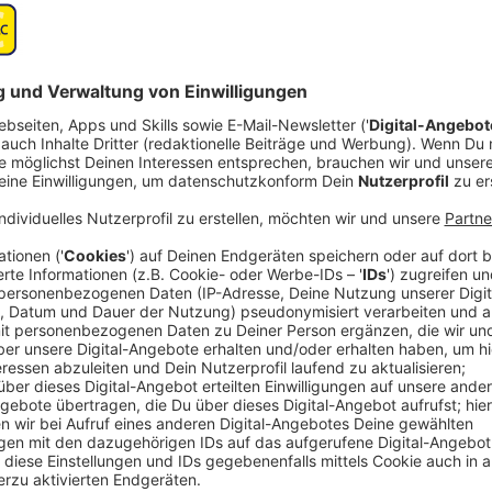
Zwei Aachener Unternehmen haben jetzt den Innovatio
Es handelt sich um das RWTH Spin-Off
"flyXdrive"
, 
unbemannten Flugobjekten beschäftigt, und das Aa
das Sicherheits- und Steuerungstechnik für den indu
herstellt.
Aachens Bürgermeister Norbert Plum hat beide Unte
Metropolregion Rheinland persönlich überreicht (sieh
Dabei ist es den Award für 2020 gegangen, der im v
Pandemie abgesagt und in dieses Jahr verschoben wo
Weitere Infos der Stadt zu den ausgezeichneten Fir
flyXdrive GmbH
- Zunächst machte sich der Bürgerme
GmbH – einem Spin-Off der RWTH Aachen – ein Bild v
anderem bei einer Führung: Sie betreibt anwendungso