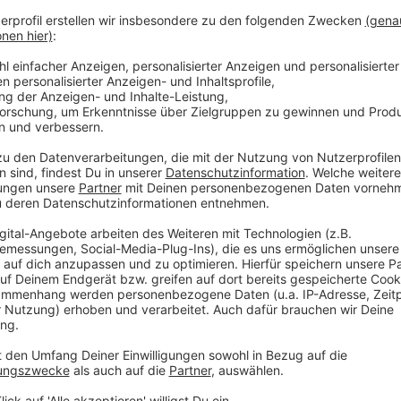
Beratung im Bereich der 3D-Mobilität und bietet viel
unbemannter Flugsysteme an. Norbert Plum weiß: „Aa
erfolgreichsten Standorten für Start-Ups.“ Das Team v
Konzeption und Umsetzung von vollständig automatis
außerhalb der Sichtweite und bei widrigen Witterung
werden können. Die flyXdrive GmbH leistet mit der 
einen wichtigen Beitrag zur sicheren Integration un
den zivilen Luftraum. Dies ist eine notwendige Vor
Flugsystemen für gesellschaftsdienliche Aufgaben,
Rettungskräften aus der Luft. „Die dritte Dimension
medizinische Nutzung zu erobern, ist längst keine Vis
Entwicklungsschritt“, ist Bürgermeister Plum überze
in Aachen gegründeten Unternehmens wird schon heu
eingesetzt, um die Integration von Drohnen in Rettu
Euregio Maas-Rhein zu entwickeln. „Wir kennen Ihr Un
gemeinsamen grenzübergreifenden Projekten“, so Yvo
des städtischen Fachbereichs Wirtschaft, Wissenscha
Geschäftsführerin Dr.-Ing. Johanna Holsten, die den 