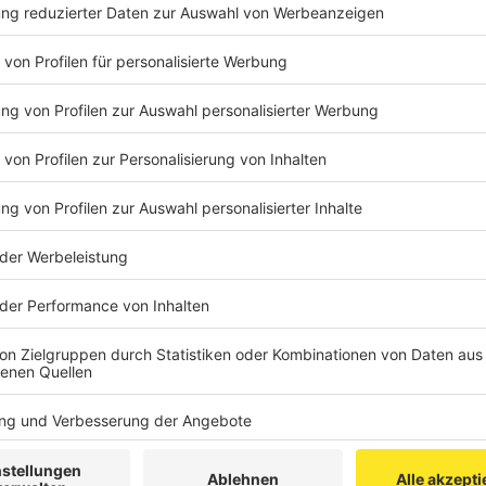
schnell und sehr gut aufgestellt und besser als die
ermöglicht aber auch für viele andere Anwendungen
Prozessverarbeitung, beispielsweise beim Steuern v
die Prozessdaten ausreichend schnell erfasst werden
Walter Zander und sein Sohn Marco betonen: „Wir pro
der FH Aachen.“ Regelmäßig betreue man Bachelor- 
der Aachener Hochschulen.
Der Award „RHEINLAND GENIAL“
: Unter dem Dach de
neu. Metropolregion Rheinland“ startet die Metropolr
Mitglieder*innen dieses Jahr den Innovationspreis „
besondere Innovationen von Unternehmen verschied
Verwaltungen, Personen oder Gruppen in der Metropol
Umweltinnovationen, Sozialinnovationen oder Produk
Vielfalt des Innovationsgeschehens in der Metropol
einen Beitrag zur Stärkung des Standortes Metropolre
Geschäftsführung der Metropolregion entscheidet über
Die Metropolregion Rheinland:
Die Metropolregion Rhe
Ziel, die Region „im nationalen, europäischen und gl