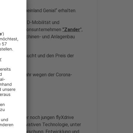
nspreis „Rheinland Genial“ erhalten.
das sich mit 3D-Mobilität und
chener Traditionsunternehmen
"Zander
",
striellen Maschinen- und Anlagenbau
rnehmen besucht und den Preis der
e Fotos).
ergangenen Jahr wegen der Corona-
rden ist.
men:
ister bei der noch jungen flyXdrive
on der innovativen Technologie, unter
rientierte Forschung, Entwicklung und