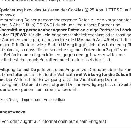
wichtigen Arbeit entgegen nahm: „Bei der Mobilität i
darum, diese sicher zu machen. Die Flüge sollen komp
arbeitet das Unternehmen – auch in enger Kooperatio
H. Zander GmbH & Co.KG
, Aachen - Auf eine viel lä
Zander GmbH & Co. KG zurück, bei der der Bürgerme
einlegte. Bürgermeister Plum bei der Übergabe des Aw
Fortentwicklung eines Unternehmens ist.“ Der langjähr
seit 1950 Hersteller für Sicherheits- und Steuerungs
und Anlagenbau. Das Unternehmen entwickelt ganzhei
Hard- und Softwarelösungen für maßgeschneiderte Ap
Auftraggeber aus aller Welt. Zander Aachen hat scho
Industriesteuerungen mit einer Verarbeitungszeit v
gebracht, ein technologisches Alleinstellungsmerkma
Sicherheit werden ebenfalls Schaltgeräte entwickelt
hochsicherheitsrelevant. Sie schützen Bediener von
unter Umständen die Gesundheit oder das Leben der M
beschreibt der Leiter des Technischen Vertriebs und
Unternehmen, Dr.-Ing. Marco Zander, nur ein Bespiel u