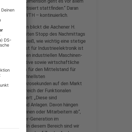
n der dritten Dimension geht es vor allem
lett automatisiert stattfinden.“ Daran
n mit der RWTH – kontinuierlich.
ngere Tradition blickt die Aachener H.
ister den zweiten Stopp des Nachmittags
ards: „Ich weiß, wie wichtig eine stetige
ige Spezialist für Industrieelektronik ist
technik für den industriellen Maschinen-
tliche, kreative sowie wirtschaftliche
plikationen für den Mittelstand für
n früh die schnellsten
on wenigen Mikrosekunden auf den Markt
l. In dem Bereich der Funktionalen
 und produziert: „Diese sind
 Maschinen und Anlagen. Davon hängen
itarbeiterinnen oder Mitarbeitern ab“,
 dritte Zander-Generation im
nd ergänzt: „In diesem Bereich sind wir