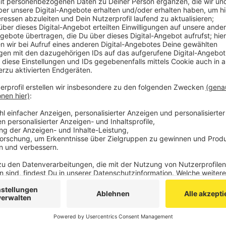
Aktuell ist noch nicht sicher, wann es neuen Imp
StädteRegion geben wird. Das hängt von den Li
Gesundheitsdezernenten der StädteRegion, Micha
Veröffentlicht: Montag, 14.06.2021 16:03
Anzeige