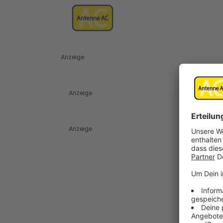
Anzeige
Anzeige
Anzeige