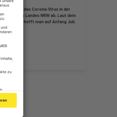
fstoff gegen das Corona-Virus in der
eferungen des Landes NRW ab. Laut dem
el Ziemos, hofft man auf Anfang Juli.