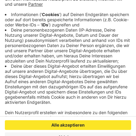
man die Halle umgebaut.Termine für das
Impfzentrum können noch nicht vereinbart
werden. Den Plan der Impfreihenfolge wird das
Land NRW festlegen. Bis zu zu 2500 Personen
sollen in Aachen täglich geimpft werden können.
Veröffentlicht:
Dienstag, 15.12.2020 07:00
Anzeige
Anzeige
Anzeige