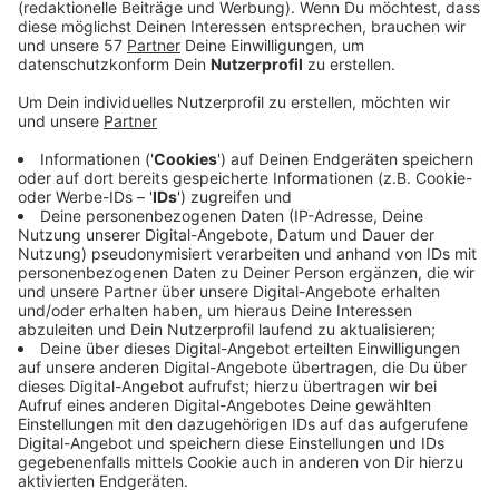
weiter gesunken. Laut RKI liegt sie am Donnerstag bei
rund 18. Ein Grund für den niedrigen Wert und
den neuen Lockerungen ab Freitag ist der
Impffortschritt, heißt es von Städteregionsrat Tim
Grüttemeier.
Knapp 23 Prozent der Menschen bei uns sind auch
schon ein zweites Mal geimpft. Damit liegt die
StädteRegion prozentual über dem NRW- und
Bundesdurchschnitt. In NRW belegt die Region aktuell
den vierten Platz beim Impfen. Davor liegen nur Köln,
Düsseldorf und Essen.
Anzeige