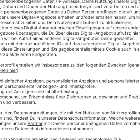
31. Dezember von 08:00 -13:00 Uhr + 1. Janua
Simmerath: Eifelklinik St. Brigida (Kammerbruc
31. Dezember von 16:00 - 20:00 Uhr
Stolberg: Impfzentrum im Café Living (Kaiserpla
31. Dezember von 12:00 - 15:00 Uhr (Infos: 
Würselen: VIALIFE Campus Bardenberg (Hans-Bö
31. Dezember von 10:00-14:00 Uhr + 1. Januar
Terminbuchung möglich!)
Es kann vorkommen, dass sich Angaben oder Öffnungs
gelten die Informationen des jeweiligen Anbieters.
Das Impfzentrum in den Aachen Arkaden und die 
geschlossen. Da gehts dann ab 8 Uhr wieder los.