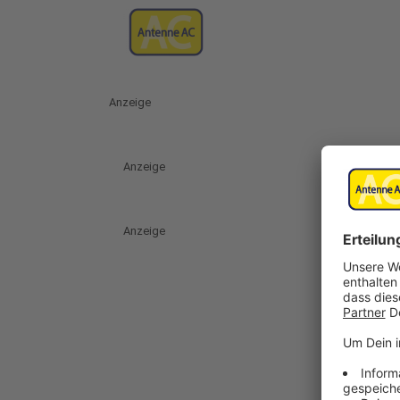
Anzeige
Anzeige
Anzeige