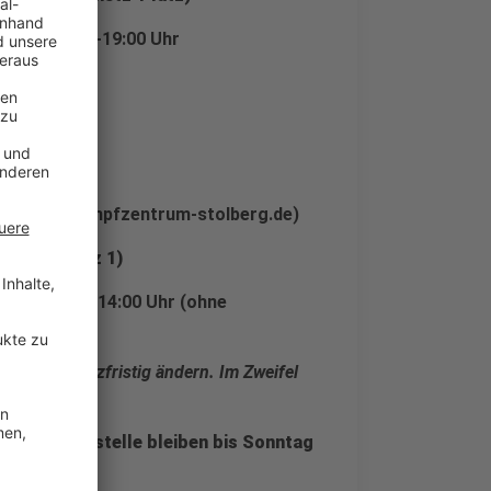
r von 14:00 -19:00 Uhr
hstraße 8)
tz 7)
https://www.impfzentrum-stolberg.de)
ckler-Platz 1)
 von 10:00 -14:00 Uhr (ohne
zeiten kurzfristig ändern. Im Zweifel
Kinderimpfstelle bleiben bis Sonntag