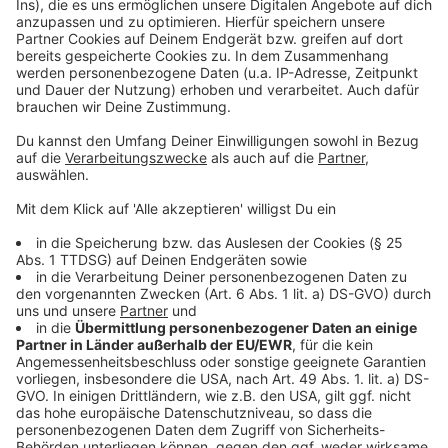
Anzeige
©
Copyright: Fox
Bill Clinton löst bei Monica Lewinsky schnell mehr als
Begeisterung aus.
Anzeige
©
Copyright: Fox
Wie nah kamen sich Lewinsky und Clinton wirklich?
Anzeige