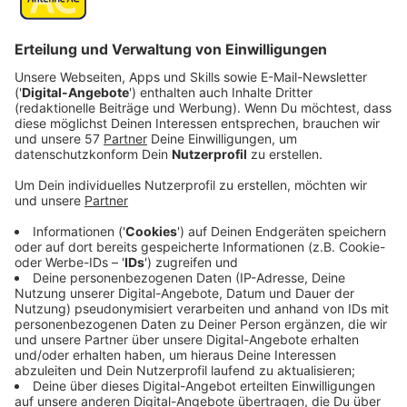
Veröffentlicht:
Mittwoch, 22.09.2021 07:42
Anzeige
Doch Clinton hatte eine Affäre mit seiner Praktikantin
im Weißen Haus, Monica Lewinsky (Beanie Felstein).
Das eigentliche Verbrechen war nicht die Affäre,
sondern seine spätere Falschaussage über das
sexuelle Verhältnis, die zum
Amtsenthebungsverfahren führte und ihn beinahe das
Amt gekostet hätte. Doch was steckte wirklich hinter
der Affäre?
Streaming-Dienst: Fox / Sky Ticket
Anzeige