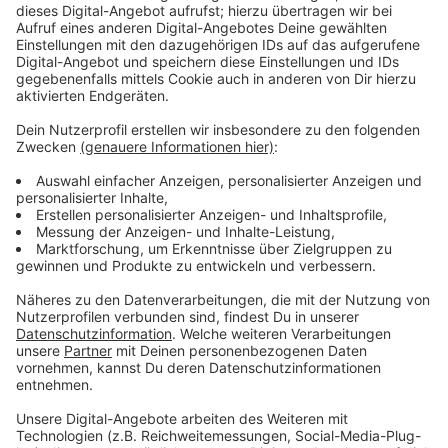
Wir benötigen Ihre
Zustimmung, um den YouTube
Video-Service zu laden!
Wir verwenden einen Service eines
Drittanbieters, um Videoinhalte
einzubetten. Dieser Service kann
Daten zu Ihren Aktivitäten
sammeln. Bitte lesen Sie die
Details durch und stimmen Sie der
Nutzung des Service zu, um dieses
Video anzusehen.
Mehr Informationen
Eine Affäre im Weißen Haus und eine nationale Krise.
Bill Clintons Seitensprung führte zum ersten
Akzeptieren
Amtsenthebungsverfahren eines US-Präsidenten seit
powered by
Usercentrics Consent
einem Jahrhundert.
Management Platform